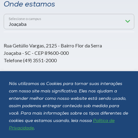
Onde estamos
Selecione o campus
Rua Getúlio Vargas, 2125 - Bairro Flor da Serra
Joaçaba - SC - CEP 89600-000
Telefone (49) 3551-2000
Siga a Unoesc
Nós utilizamos os Cookies para tornar suas interações
com nosso site mais significativa. Eles nos ajudam a
entender melhor como nosso website está sendo usado,
assim podemos entregar conteúdo sob medida para
você. Para mais informações sobre os tipos diferentes de
cookies que estamos usando, leia nossa
Política de
Privacidade
.