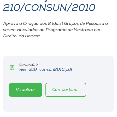
210/CONSUN/2010
I.nova
Aprova a Criação dos 2 (dois) Grupos de Pesquisa a
Diplomados
serem vinculados ao Programa de Mestrado em
Direito, da Unoesc.
Cultura
CPA
09/12/2010
Res_210_consun2010.pdf
Biblioteca
Editora
Visualizar
Compartilhar
Rádio