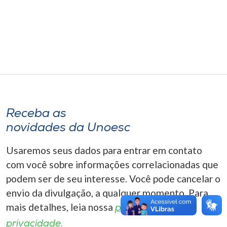
Museu
Unoesc
Store
Selecione
o idioma
Receba as
novidades da Unoesc
Usaremos seus dados para entrar em contato
A+
A-
com você sobre informações correlacionadas que
podem ser de seu interesse. Você pode cancelar o
envio da divulgação, a qualquer momento. Para
mais detalhes, leia nossa
política de
privacidade.