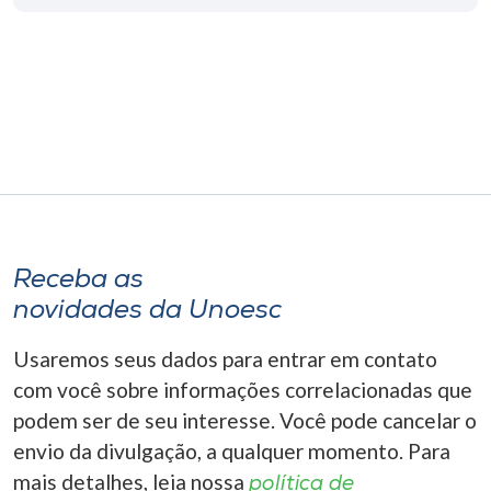
Museu
Unoesc
Store
Selecione
o idioma
Receba as
novidades da Unoesc
A+
A-
Usaremos seus dados para entrar em contato
com você sobre informações correlacionadas que
podem ser de seu interesse. Você pode cancelar o
envio da divulgação, a qualquer momento. Para
mais detalhes, leia nossa
política de