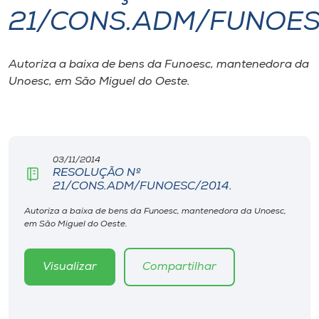
21/CONS.ADM/FUNOES
I.nova
Autoriza a baixa de bens da Funoesc, mantenedora da
Diplomados
Unoesc, em São Miguel do Oeste.
Cultura
CPA
03/11/2014
RESOLUÇÃO Nº
21/CONS.ADM/FUNOESC/2014.
Biblioteca
Autoriza a baixa de bens da Funoesc, mantenedora da Unoesc,
em São Miguel do Oeste.
Editora
Visualizar
Compartilhar
Rádio