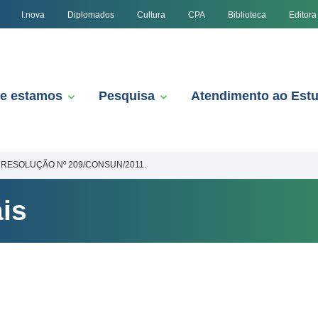
I.nova
Diplomados
Cultura
CPA
Biblioteca
Editora
e estamos
Pesquisa
Atendimento ao Est
RESOLUÇÃO Nº 209/CONSUN/2011.
is