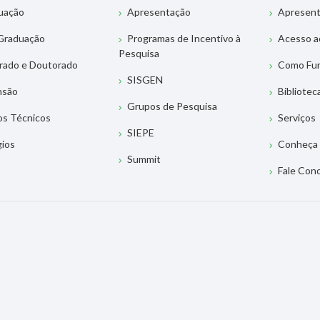
uação
Apresentação
Apresen
Graduação
Programas de Incentivo à
Acesso a
Pesquisa
rado e Doutorado
Como Fu
SISGEN
nsão
Bibliotec
Grupos de Pesquisa
os Técnicos
Serviços
SIEPE
gios
Conheça 
Summit
Fale Con