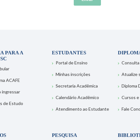
A PARA A
ESTUDANTES
DIPLOM
SC
Portal de Ensino
Consulta
bular
Minhas inscrições
Atualize
ema ACAFE
Secretaria Acadêmica
Diploma D
 ingressar
Calendário Acadêmico
Cursos e
s de Estudo
Atendimento ao Estudante
Fale Con
OS
PESQUISA
BIBLIO