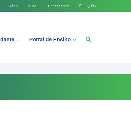
Português
Rádio
Museu
Unoesc Store
udante
Portal de Ensino