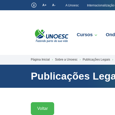
A+
A-
A Unoesc
Internacionalização
Cursos
Ond
Página Inicial
Sobre a Unoesc
Publicações Legais
Publicações Lega
Voltar