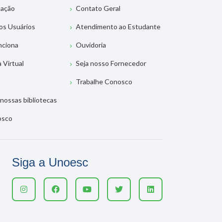
tação
Contato Geral
os Usuários
Atendimento ao Estudante
nciona
Ouvidoria
a Virtual
Seja nosso Fornecedor
Trabalhe Conosco
nossas bibliotecas
osco
Siga a Unoesc