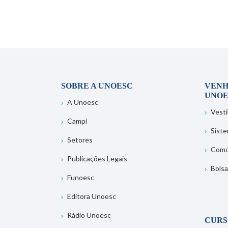
SOBRE A UNOESC
VENH
UNOE
A Unoesc
Vesti
Campi
Sist
Setores
Como
Publicações Legais
Bolsa
Funoesc
Editora Unoesc
Rádio Unoesc
CURS