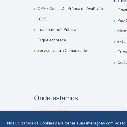
CURS
CPA – Comissão Própria de Avaliação
Grad
LGPD
Pós-
Transparência Pública
Mest
O que acontece
Exte
Serviços para a Comunidade
Curs
Colé
Onde estamos
Selecione o campus
Nós utilizamos os Cookies para tornar suas interações com nosso 