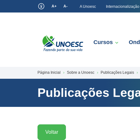
A+
A-
A Unoesc
Internacionalização
Cursos
Ond
Página Inicial
Sobre a Unoesc
Publicações Legais
Publicações Lega
Voltar