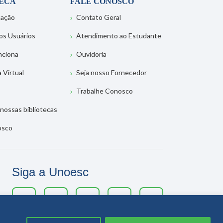
TECA
FALE CONOSCO
tação
Contato Geral
os Usuários
Atendimento ao Estudante
nciona
Ouvidoria
a Virtual
Seja nosso Fornecedor
Trabalhe Conosco
nossas bibliotecas
osco
Siga a Unoesc