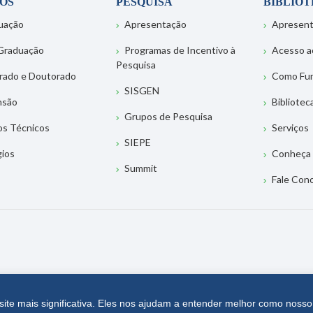
OS
PESQUISA
BIBLIO
uação
Apresentação
Apresen
Graduação
Programas de Incentivo à
Acesso a
Pesquisa
rado e Doutorado
Como Fu
SISGEN
nsão
Bibliotec
Grupos de Pesquisa
os Técnicos
Serviços
SIEPE
gios
Conheça 
Summit
Fale Con
site mais significativa. Eles nos ajudam a entender melhor como nosso