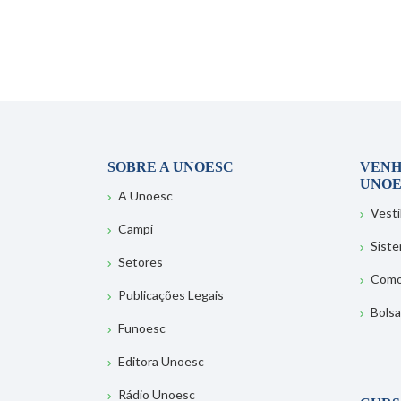
SOBRE A UNOESC
VENH
UNOE
A Unoesc
Vesti
Campi
Sist
Setores
Como
Publicações Legais
Bolsa
Funoesc
Editora Unoesc
Rádio Unoesc