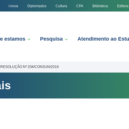
I.nova
Diplomados
Cultura
CPA
Biblioteca
Editora
e estamos
Pesquisa
Atendimento ao Est
RESOLUÇÃO Nº 208/CONSUN/2018
is