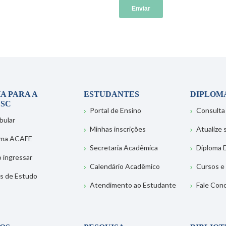
A PARA A
ESTUDANTES
DIPLOM
SC
Portal de Ensino
Consulta
bular
Minhas inscrições
Atualize
ema ACAFE
Secretaria Acadêmica
Diploma D
 ingressar
Calendário Acadêmico
Cursos e
s de Estudo
Atendimento ao Estudante
Fale Con