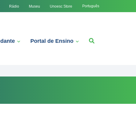
Português
Rádio
Museu
Unoesc Store
udante
Portal de Ensino