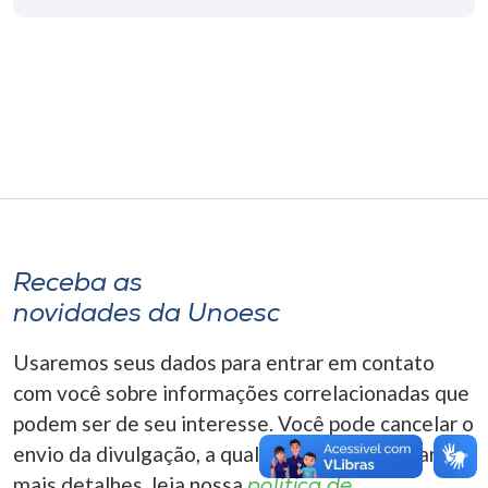
Museu
Unoesc
Store
Selecione
o idioma
Receba as
novidades da Unoesc
A+
A-
Usaremos seus dados para entrar em contato
com você sobre informações correlacionadas que
podem ser de seu interesse. Você pode cancelar o
envio da divulgação, a qualquer momento. Para
mais detalhes, leia nossa
política de