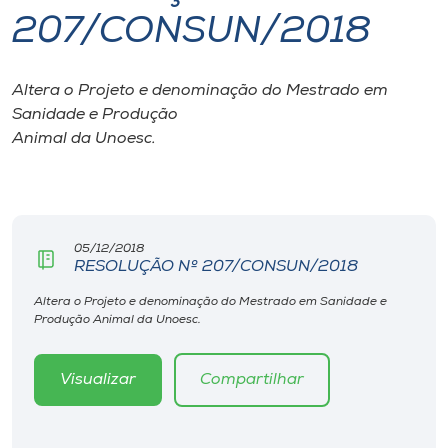
207/CONSUN/2018
I.nova
Altera o Projeto e denominação do Mestrado em
Diplomados
Sanidade e Produção
Animal da Unoesc.
Cultura
CPA
05/12/2018
RESOLUÇÃO Nº 207/CONSUN/2018
Biblioteca
Altera o Projeto e denominação do Mestrado em Sanidade e
Produção Animal da Unoesc.
Editora
Visualizar
Compartilhar
Rádio