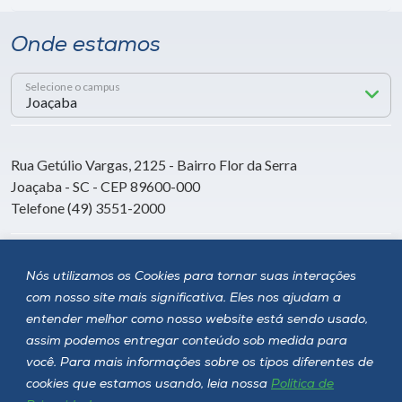
Onde estamos
Selecione o campus
Rua Getúlio Vargas, 2125 - Bairro Flor da Serra
Joaçaba - SC - CEP 89600-000
Telefone (49) 3551-2000
Siga a Unoesc
Nós utilizamos os Cookies para tornar suas interações
com nosso site mais significativa. Eles nos ajudam a
entender melhor como nosso website está sendo usado,
assim podemos entregar conteúdo sob medida para
você. Para mais informações sobre os tipos diferentes de
cookies que estamos usando, leia nossa
Política de