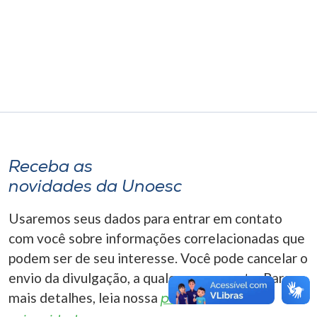
Museu
Unoesc
Store
Selecione
o idioma
Receba as
novidades da Unoesc
A+
Usaremos seus dados para entrar em contato
A-
com você sobre informações correlacionadas que
podem ser de seu interesse. Você pode cancelar o
envio da divulgação, a qualquer momento. Para
mais detalhes, leia nossa
política de