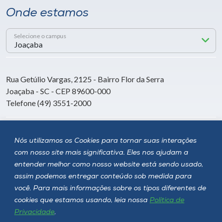
Onde estamos
Selecione o campus
Rua Getúlio Vargas, 2125 - Bairro Flor da Serra
Joaçaba - SC - CEP 89600-000
Telefone (49) 3551-2000
Siga a Unoesc
Nós utilizamos os Cookies para tornar suas interações
com nosso site mais significativa. Eles nos ajudam a
entender melhor como nosso website está sendo usado,
assim podemos entregar conteúdo sob medida para
você. Para mais informações sobre os tipos diferentes de
cookies que estamos usando, leia nossa
Política de
Privacidade
.