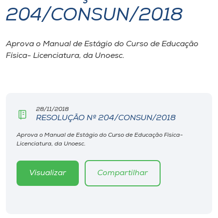
204/CONSUN/2018
I.nova
Aprova o Manual de Estágio do Curso de Educação
Diplomados
Física- Licenciatura, da Unoesc.
Cultura
CPA
28/11/2018
RESOLUÇÃO Nº 204/CONSUN/2018
Biblioteca
Aprova o Manual de Estágio do Curso de Educação Física-
Licenciatura, da Unoesc.
Editora
Visualizar
Compartilhar
Rádio