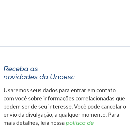
Museu
Unoesc
Store
Selecione
o idioma
Receba as
novidades da Unoesc
A+
Usaremos seus dados para entrar em contato
A-
com você sobre informações correlacionadas que
podem ser de seu interesse. Você pode cancelar o
envio da divulgação, a qualquer momento. Para
mais detalhes, leia nossa
política de