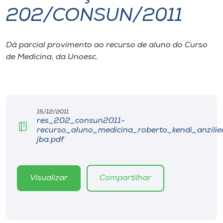
202/CONSUN/2011
I.nova
Dá parcial provimento ao recurso de aluno do Curso
Diplomados
de Medicina, da Unoesc.
Cultura
CPA
15/12/2011
res_202_consun2011-
recurso_aluno_medicina_roberto_kendi_anzilie
Biblioteca
jba.pdf
Editora
Visualizar
Compartilhar
Rádio