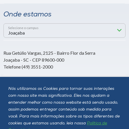
Onde estamos
Selecione o campus
Rua Getúlio Vargas, 2125 - Bairro Flor da Serra
Joaçaba - SC - CEP 89600-000
Telefone (49) 3551-2000
Siga a Unoesc
Nós utilizamos os Cookies para tornar suas interações
com nosso site mais significativa. Eles nos ajudam a
entender melhor como nosso website está sendo usado,
assim podemos entregar conteúdo sob medida para
você. Para mais informações sobre os tipos diferentes de
cookies que estamos usando, leia nossa
Política de