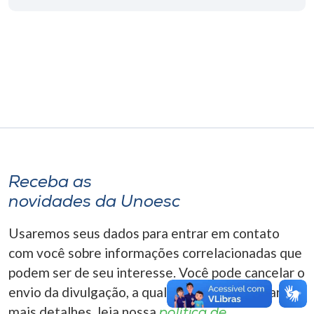
Museu
Unoesc
Store
Selecione
o idioma
Receba as
novidades da Unoesc
A+
A-
Usaremos seus dados para entrar em contato
com você sobre informações correlacionadas que
podem ser de seu interesse. Você pode cancelar o
envio da divulgação, a qualquer momento. Para
mais detalhes, leia nossa
política de