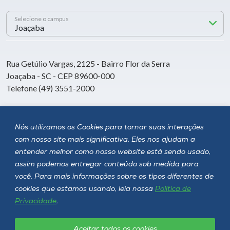
Selecione o campus
Rua Getúlio Vargas, 2125 - Bairro Flor da Serra
Joaçaba - SC - CEP 89600-000
Telefone (49) 3551-2000
Siga a Unoesc
Nós utilizamos os Cookies para tornar suas interações
com nosso site mais significativa. Eles nos ajudam a
entender melhor como nosso website está sendo usado,
assim podemos entregar conteúdo sob medida para
você. Para mais informações sobre os tipos diferentes de
cookies que estamos usando, leia nossa
Política de
Privacidade
.
Aceitar todos os cookies