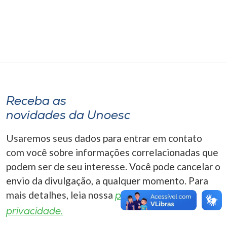
Museu
Unoesc
Store
Selecione
Receba as
o idioma
novidades da Unoesc
Usaremos seus dados para entrar em contato
A+
com você sobre informações correlacionadas que
A-
podem ser de seu interesse. Você pode cancelar o
envio da divulgação, a qualquer momento. Para
mais detalhes, leia nossa
política de
privacidade.