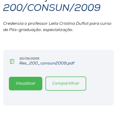
200/CONSUN/2009
I.nova
Credencia o professor Leila Cristina Duflot para curso
Diplomados
de Pós-graduação, especialização.
Cultura
CPA
30/09/2009
Res_200_consun2009.pdf
Biblioteca
Visualizar
Compartilhar
Editora
Rádio