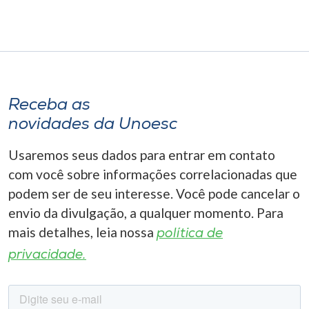
Museu
Unoesc
Store
Receba as
novidades da Unoesc
Selecione
o idioma
Usaremos seus dados para entrar em contato
com você sobre informações correlacionadas que
podem ser de seu interesse. Você pode cancelar o
A+
envio da divulgação, a qualquer momento. Para
A-
mais detalhes, leia nossa
política de
privacidade.