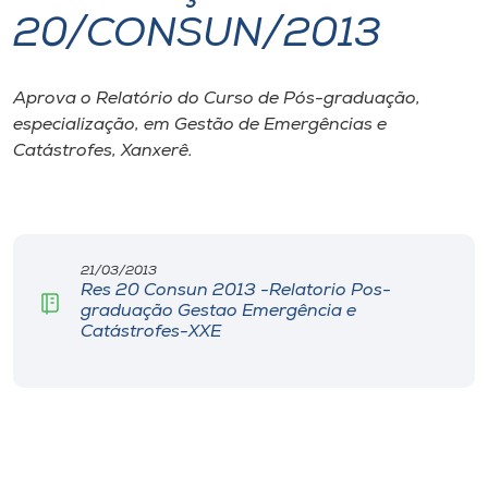
20/CONSUN/2013
I.nova
Aprova o Relatório do Curso de Pós-graduação,
Diplomados
especialização, em Gestão de Emergências e
Catástrofes, Xanxerê.
Cultura
CPA
21/03/2013
Res 20 Consun 2013 -Relatorio Pos-
Biblioteca
graduação Gestao Emergência e
Catástrofes-XXE
Editora
Rádio