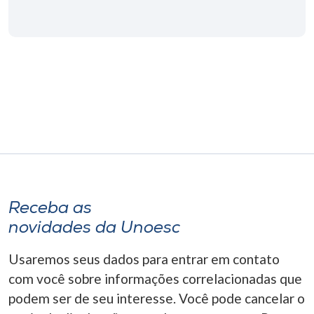
Museu
Unoesc
Store
Selecione
o idioma
Receba as
A+
A-
novidades da Unoesc
Usaremos seus dados para entrar em contato
com você sobre informações correlacionadas que
podem ser de seu interesse. Você pode cancelar o