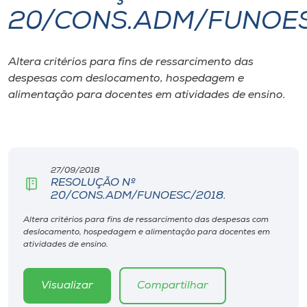
20/CONS.ADM/FUNOES
I.nova
Altera critérios para fins de ressarcimento das
Diplomados
despesas com deslocamento, hospedagem e
alimentação para docentes em atividades de ensino.
Cultura
CPA
27/09/2018
RESOLUÇÃO Nº
Biblioteca
20/CONS.ADM/FUNOESC/2018.
Altera critérios para fins de ressarcimento das despesas com
Editora
deslocamento, hospedagem e alimentação para docentes em
atividades de ensino.
Rádio
Visualizar
Compartilhar