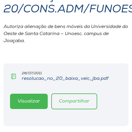
20/CONS.ADM/FUNOES
I.nova
Autoriza alienação de bens móveis da Universidade do
Diplomados
Oeste de Santa Catarina – Unoesc, campus de
Joaçaba.
Cultura
CPA
28/07/2011
resolucao_no_20_baixa_veic_jba.pdf
Biblioteca
Editora
Visualizar
Compartilhar
Rádio