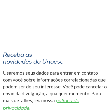
Museu
Unoesc
Store
Selecione
o idioma
Receba as
novidades da Unoesc
Usaremos seus dados para entrar em contato
A+
A-
com você sobre informações correlacionadas que
podem ser de seu interesse. Você pode cancelar o
envio da divulgação, a qualquer momento. Para
mais detalhes, leia nossa
política de
privacidade.