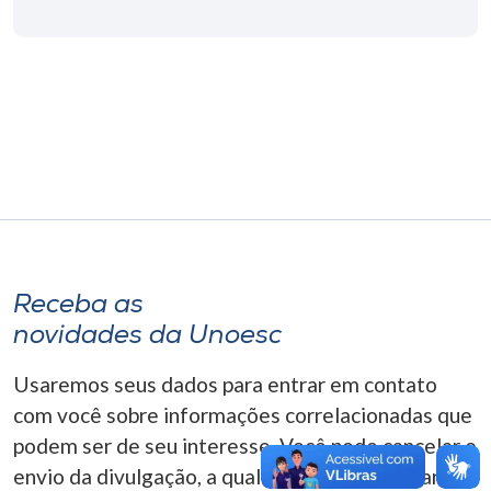
Museu
Unoesc
Store
Selecione
o idioma
Receba as
A+
novidades da Unoesc
A-
Usaremos seus dados para entrar em contato
com você sobre informações correlacionadas que
podem ser de seu interesse. Você pode cancelar o
envio da divulgação, a qualquer momento. Para