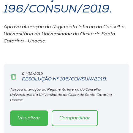
196/CONSUN/2019.
I.nova
Aprova alteração do Regimento Interno do Conselho
Diplomados
Universitário da Universidade do Oeste de Santa
Catarina –Unoesc.
Cultura
CPA
04/12/2019
RESOLUÇÃO Nº 196/CONSUN/2019.
Biblioteca
Aprova alteração do Regimento Interno do Conselho
Universitário da Universidade do Oeste de Santa Catarina –
Editora
Unoesc.
Rádio
Visualizar
Compartilhar