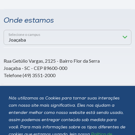
Onde estamos
Selecione o campus
Rua Getúlio Vargas, 2125 - Bairro Flor da Serra
Joaçaba - SC - CEP 89600-000
Telefone (49) 3551-2000
Siga a Unoesc
Nós utilizamos os Cookies para tornar suas interações
com nosso site mais significativa. Eles nos ajudam a
entender melhor como nosso website está sendo usado,
assim podemos entregar conteúdo sob medida para
você. Para mais informações sobre os tipos diferentes de
cookies que estamos usando, leia nossa
Política de