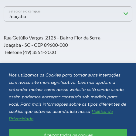
Selecione o campus
Rua Getúlio Vargas, 2125 - Bairro Flor da Serra
Joaçaba - SC - CEP 89600-000
Telefone (49) 3551-2000
Siga a Unoesc
Nós utilizamos os Cookies para tornar suas interações
com nosso site mais significativa. Eles nos ajudam a
entender melhor como nosso website está sendo usado,
assim podemos entregar conteúdo sob medida para
você. Para mais informações sobre os tipos diferentes de
cookies que estamos usando, leia nossa
Política de
Privacidade
.
Aceitar todos os cookies