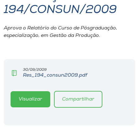
194/CONSUN/2009
I.nova
Aprova o Relatório do Curso de Pósgraduação,
Diplomados
especialização, em Gestão da Produção.
Cultura
CPA
30/09/2009
Res_194_consun2009.pdf
Biblioteca
Visualizar
Compartilhar
Editora
Rádio