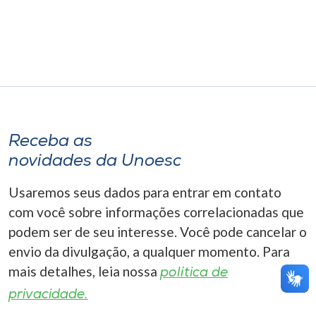
Museu
Unoesc
Store
Selecione
Receba as
o idioma
novidades da Unoesc
Usaremos seus dados para entrar em contato
A+
com você sobre informações correlacionadas que
A-
podem ser de seu interesse. Você pode cancelar o
envio da divulgação, a qualquer momento. Para
mais detalhes, leia nossa
política de
privacidade.