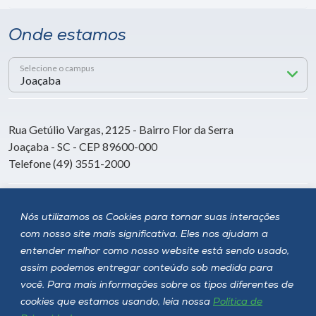
Onde estamos
Selecione o campus
Rua Getúlio Vargas, 2125 - Bairro Flor da Serra
Joaçaba - SC - CEP 89600-000
Telefone (49) 3551-2000
Siga a Unoesc
Nós utilizamos os Cookies para tornar suas interações
com nosso site mais significativa. Eles nos ajudam a
entender melhor como nosso website está sendo usado,
assim podemos entregar conteúdo sob medida para
você. Para mais informações sobre os tipos diferentes de
cookies que estamos usando, leia nossa
Política de