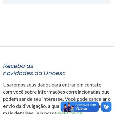
Museu
Unoesc
Store
Selecione
o idioma
Receba as
novidades da Unoesc
A+
A-
Usaremos seus dados para entrar em contato
com você sobre informações correlacionadas que
podem ser de seu interesse. Você pode cancelar o
envio da divulgação, a qualquer momento. Para
mais detalhes, leia nossa
política de