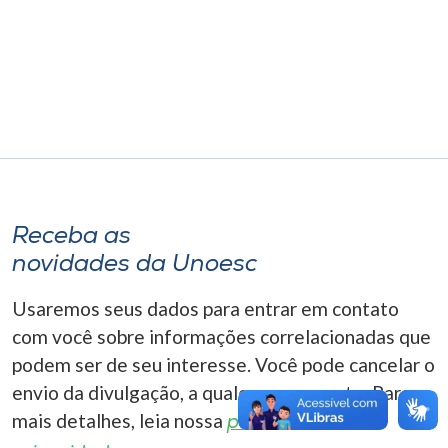
Museu
Unoesc
Store
Selecione
o idioma
Receba as
novidades da Unoesc
A+
Usaremos seus dados para entrar em contato
A-
com você sobre informações correlacionadas que
podem ser de seu interesse. Você pode cancelar o
envio da divulgação, a qualquer momento. Para
mais detalhes, leia nossa
política de