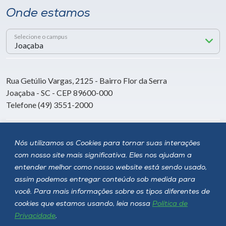
Onde estamos
Selecione o campus
Rua Getúlio Vargas, 2125 - Bairro Flor da Serra
Joaçaba - SC - CEP 89600-000
Telefone (49) 3551-2000
Siga a Unoesc
Nós utilizamos os Cookies para tornar suas interações
com nosso site mais significativa. Eles nos ajudam a
entender melhor como nosso website está sendo usado,
assim podemos entregar conteúdo sob medida para
você. Para mais informações sobre os tipos diferentes de
cookies que estamos usando, leia nossa
Política de
Privacidade
.