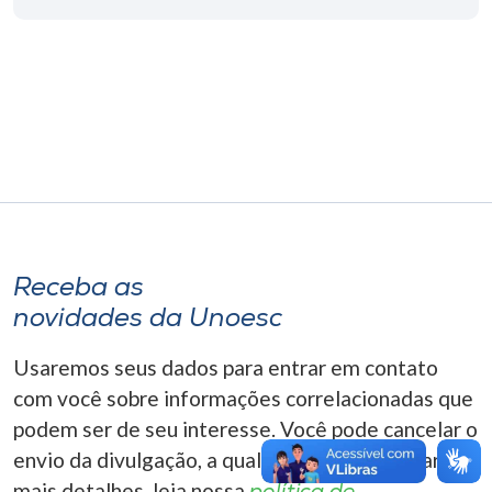
Museu
Unoesc
Store
Selecione
o idioma
Receba as
novidades da Unoesc
A+
A-
Usaremos seus dados para entrar em contato
com você sobre informações correlacionadas que
podem ser de seu interesse. Você pode cancelar o
envio da divulgação, a qualquer momento. Para
mais detalhes, leia nossa