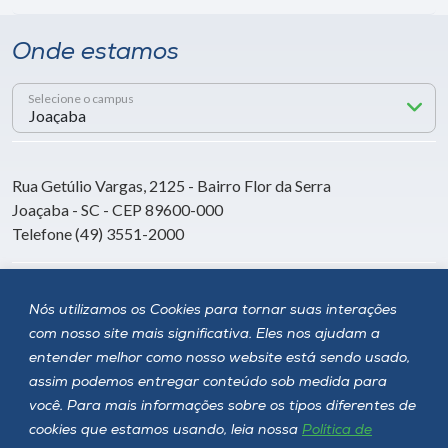
Onde estamos
Selecione o campus
Rua Getúlio Vargas, 2125 - Bairro Flor da Serra
Joaçaba - SC - CEP 89600-000
Telefone (49) 3551-2000
Siga a Unoesc
Nós utilizamos os Cookies para tornar suas interações
com nosso site mais significativa. Eles nos ajudam a
entender melhor como nosso website está sendo usado,
assim podemos entregar conteúdo sob medida para
você. Para mais informações sobre os tipos diferentes de
cookies que estamos usando, leia nossa
Política de