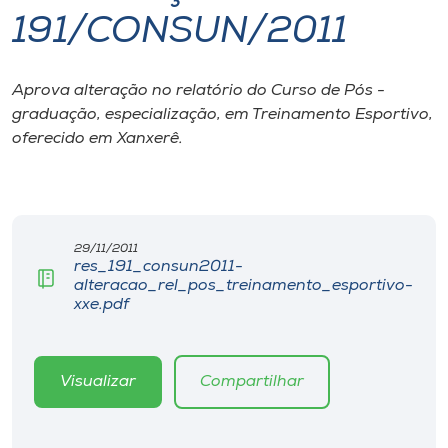
191/CONSUN/2011
I.nova
Aprova alteração no relatório do Curso de Pós -
Diplomados
graduação, especialização, em Treinamento Esportivo,
oferecido em Xanxerê.
Cultura
CPA
29/11/2011
res_191_consun2011-
Biblioteca
alteracao_rel_pos_treinamento_esportivo-
xxe.pdf
Editora
Visualizar
Compartilhar
Rádio