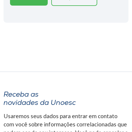
Museu
Unoesc
Store
Selecione
o idioma
A+
Receba as
A-
novidades da Unoesc
Usaremos seus dados para entrar em contato
com você sobre informações correlacionadas que