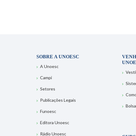
SOBRE A UNOESC
VENH
UNOE
A Unoesc
Vesti
Campi
Sist
Setores
Como
Publicações Legais
Bolsa
Funoesc
Editora Unoesc
Rádio Unoesc