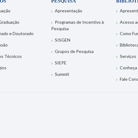
OS
PESQUISA
BIBLIO
uação
Apresentação
Apresen
Graduação
Programas de Incentivo à
Acesso a
Pesquisa
rado e Doutorado
Como Fu
SISGEN
nsão
Bibliotec
Grupos de Pesquisa
os Técnicos
Serviços
SIEPE
gios
Conheça 
Summit
Fale Con