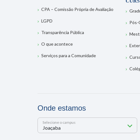
CURS
CPA – Comissão Própria de Avaliação
Grad
LGPD
Pós-
Transparência Pública
Mest
O que acontece
Exte
Serviços para a Comunidade
Curs
Colé
Onde estamos
Selecione o campus