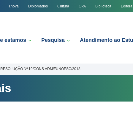
I.nova
Diplomados
Cultura
CPA
Biblioteca
Editora
e estamos
Pesquisa
Atendimento ao Est
RESOLUÇÃO Nº 19/CONS.ADM/FUNOESC/2018.
is