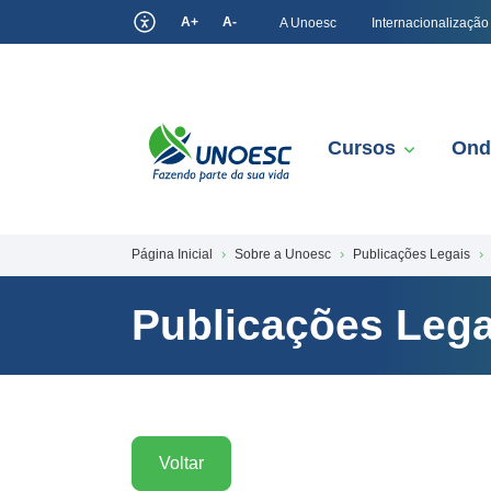
A+
A-
A Unoesc
Internacionalização
Cursos
Ond
Página Inicial
Sobre a Unoesc
Publicações Legais
Publicações Lega
Voltar