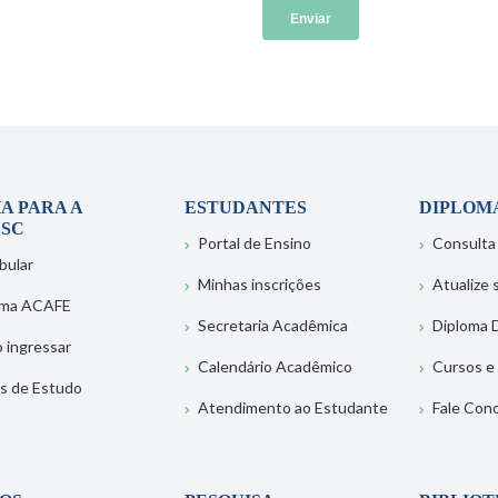
A PARA A
ESTUDANTES
DIPLOM
SC
Portal de Ensino
Consulta
bular
Minhas inscrições
Atualize
ema ACAFE
Secretaria Acadêmica
Diploma D
 ingressar
Calendário Acadêmico
Cursos e
s de Estudo
Atendimento ao Estudante
Fale Con