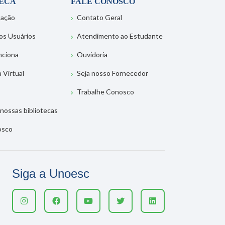
TECA
FALE CONOSCO
tação
Contato Geral
os Usuários
Atendimento ao Estudante
nciona
Ouvidoria
a Virtual
Seja nosso Fornecedor
Trabalhe Conosco
nossas bibliotecas
osco
Siga a Unoesc