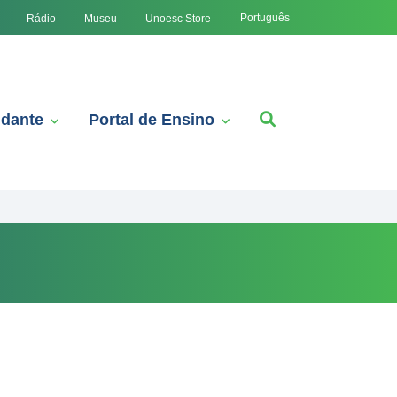
Português
Rádio
Museu
Unoesc Store
udante
Portal de Ensino