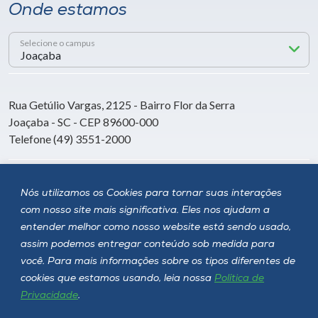
Onde estamos
Selecione o campus
Rua Getúlio Vargas, 2125 - Bairro Flor da Serra
Joaçaba - SC - CEP 89600-000
Telefone (49) 3551-2000
Siga a Unoesc
Nós utilizamos os Cookies para tornar suas interações
com nosso site mais significativa. Eles nos ajudam a
entender melhor como nosso website está sendo usado,
assim podemos entregar conteúdo sob medida para
você. Para mais informações sobre os tipos diferentes de
cookies que estamos usando, leia nossa
Política de
Privacidade
.