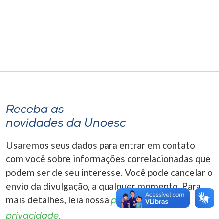
Museu
Unoesc
Store
Selecione
o idioma
Receba as
novidades da Unoesc
Usaremos seus dados para entrar em contato
A+
A-
com você sobre informações correlacionadas que
podem ser de seu interesse. Você pode cancelar o
envio da divulgação, a qualquer momento. Para
mais detalhes, leia nossa
política de
privacidade.