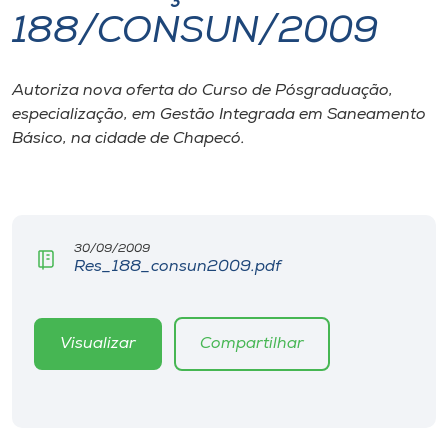
188/CONSUN/2009
I.nova
Autoriza nova oferta do Curso de Pósgraduação,
Diplomados
especialização, em Gestão Integrada em Saneamento
Básico, na cidade de Chapecó.
Cultura
CPA
30/09/2009
Res_188_consun2009.pdf
Biblioteca
Editora
Visualizar
Compartilhar
Rádio