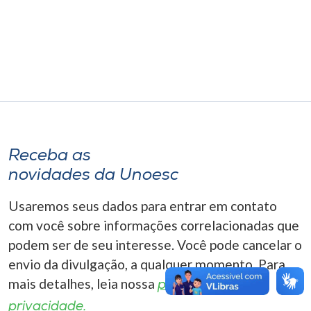
Museu
Unoesc
Store
Selecione
o idioma
Receba as
novidades da Unoesc
Usaremos seus dados para entrar em contato
A+
A-
com você sobre informações correlacionadas que
podem ser de seu interesse. Você pode cancelar o
envio da divulgação, a qualquer momento. Para
mais detalhes, leia nossa
política de
privacidade.