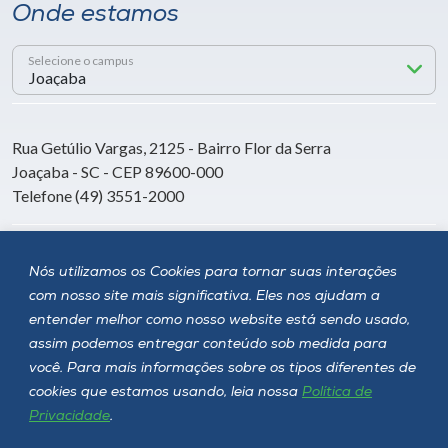
Onde estamos
Selecione o campus
Rua Getúlio Vargas, 2125 - Bairro Flor da Serra
Joaçaba - SC - CEP 89600-000
Telefone (49) 3551-2000
Siga a Unoesc
Nós utilizamos os Cookies para tornar suas interações
com nosso site mais significativa. Eles nos ajudam a
entender melhor como nosso website está sendo usado,
assim podemos entregar conteúdo sob medida para
você. Para mais informações sobre os tipos diferentes de
cookies que estamos usando, leia nossa
Política de
Privacidade
.