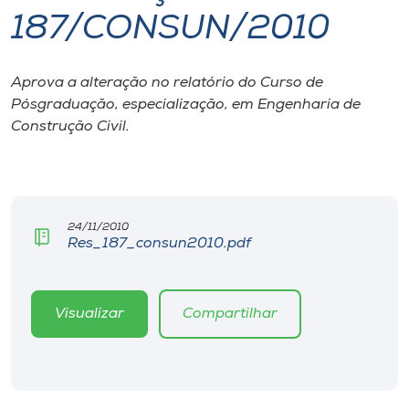
187/CONSUN/2010
I.nova
Aprova a alteração no relatório do Curso de
Diplomados
Pósgraduação, especialização, em Engenharia de
Construção Civil.
Cultura
CPA
24/11/2010
Res_187_consun2010.pdf
Biblioteca
Editora
Visualizar
Compartilhar
Rádio