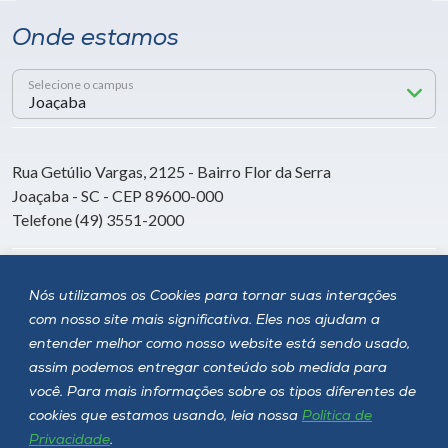
Onde estamos
Selecione o campus
Rua Getúlio Vargas, 2125 - Bairro Flor da Serra
Joaçaba - SC - CEP 89600-000
Telefone (49) 3551-2000
Siga a Unoesc
Nós utilizamos os Cookies para tornar suas interações
com nosso site mais significativa. Eles nos ajudam a
entender melhor como nosso website está sendo usado,
assim podemos entregar conteúdo sob medida para
você. Para mais informações sobre os tipos diferentes de
cookies que estamos usando, leia nossa
Política de
Privacidade
.