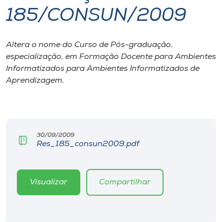
185/CONSUN/2009
I.nova
Altera o nome do Curso de Pós-graduação,
Diplomados
especialização, em Formação Docente para Ambientes
Informatizados para Ambientes Informatizados de
Cultura
Aprendizagem.
CPA
30/09/2009
Biblioteca
Res_185_consun2009.pdf
Editora
Visualizar
Compartilhar
Rádio