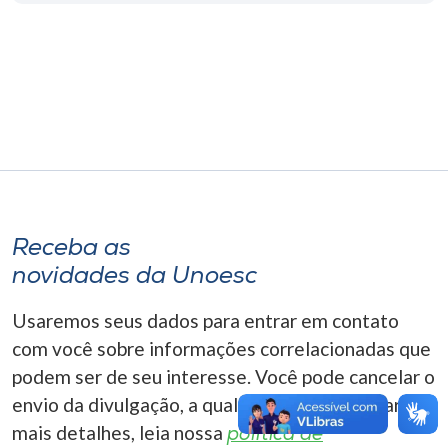
Museu
Unoesc
Store
Selecione
o idioma
Receba as
novidades da Unoesc
A+
Usaremos seus dados para entrar em contato
A-
com você sobre informações correlacionadas que
podem ser de seu interesse. Você pode cancelar o
envio da divulgação, a qualquer momento. Para
mais detalhes, leia nossa
política de