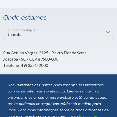
Onde estamos
Selecione o campus
Rua Getúlio Vargas, 2125 - Bairro Flor da Serra
Joaçaba - SC - CEP 89600-000
Telefone (49) 3551-2000
Siga a Unoesc
Nós utilizamos os Cookies para tornar suas interações
com nosso site mais significativa. Eles nos ajudam a
entender melhor como nosso website está sendo usado,
assim podemos entregar conteúdo sob medida para
você. Para mais informações sobre os tipos diferentes de
cookies que estamos usando, leia nossa
Política de