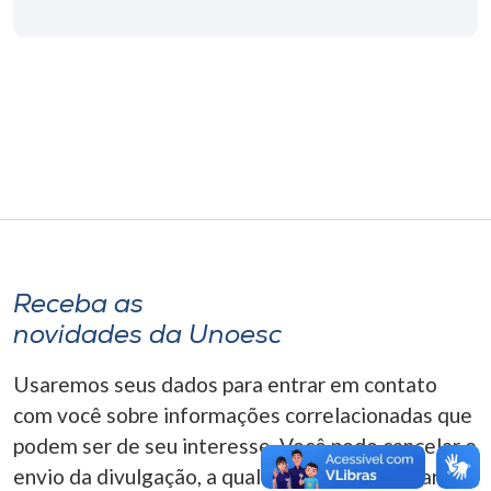
Museu
Unoesc
Store
Selecione
o idioma
Receba as
A+
novidades da Unoesc
A-
Usaremos seus dados para entrar em contato
com você sobre informações correlacionadas que
podem ser de seu interesse. Você pode cancelar o
envio da divulgação, a qualquer momento. Para