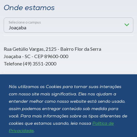
Onde estamos
Selecione o campus
Rua Getúlio Vargas, 2125 - Bairro Flor da Serra
Joaçaba - SC - CEP 89600-000
Telefone (49) 3551-2000
Siga a Unoesc
Nós utilizamos os Cookies para tornar suas interações
com nosso site mais significativa. Eles nos ajudam a
entender melhor como nosso website está sendo usado,
assim podemos entregar conteúdo sob medida para
você. Para mais informações sobre os tipos diferentes de
cookies que estamos usando, leia nossa
Política de
Privacidade
.