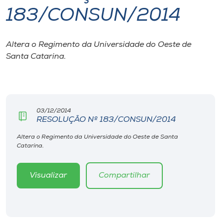
183/CONSUN/2014
I.nova
Altera o Regimento da Universidade do Oeste de
Diplomados
Santa Catarina.
Cultura
CPA
03/12/2014
RESOLUÇÃO Nº 183/CONSUN/2014
Biblioteca
Altera o Regimento da Universidade do Oeste de Santa
Catarina.
Editora
Visualizar
Compartilhar
Rádio