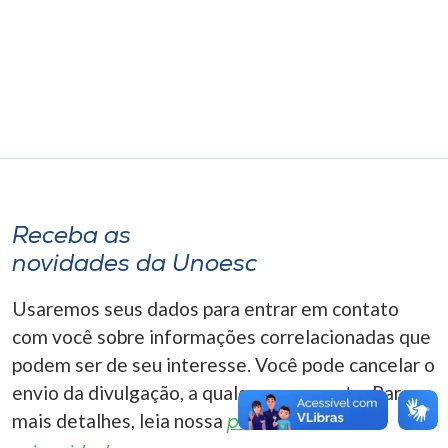
Museu
Unoesc
Store
Selecione
o idioma
Receba as
novidades da Unoesc
A+
Usaremos seus dados para entrar em contato
A-
com você sobre informações correlacionadas que
podem ser de seu interesse. Você pode cancelar o
envio da divulgação, a qualquer momento. Para
mais detalhes, leia nossa
política de