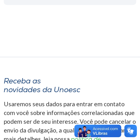
Museu
Unoesc
Store
Selecione
o idioma
Receba as
novidades da Unoesc
A+
A-
Usaremos seus dados para entrar em contato
com você sobre informações correlacionadas que
podem ser de seu interesse. Você pode cancelar o
envio da divulgação, a qualquer momento. Para
mais detalhes, leia nossa
política de