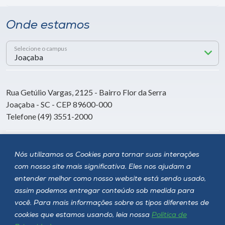
Onde estamos
Selecione o campus
Rua Getúlio Vargas, 2125 - Bairro Flor da Serra
Joaçaba - SC - CEP 89600-000
Telefone (49) 3551-2000
Siga a Unoesc
Nós utilizamos os Cookies para tornar suas interações
com nosso site mais significativa. Eles nos ajudam a
entender melhor como nosso website está sendo usado,
assim podemos entregar conteúdo sob medida para
você. Para mais informações sobre os tipos diferentes de
cookies que estamos usando, leia nossa
Política de