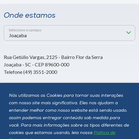
Onde estamos
Selecione o campus
Rua Getúlio Vargas, 2125 - Bairro Flor da Serra
Joaçaba - SC - CEP 89600-000
Telefone (49) 3551-2000
Siga a Unoesc
Nós utilizamos os Cookies para tornar suas interações
com nosso site mais significativa. Eles nos ajudam a
entender melhor como nosso website está sendo usado,
assim podemos entregar conteúdo sob medida para
você. Para mais informações sobre os tipos diferentes de
cookies que estamos usando, leia nossa
Política de