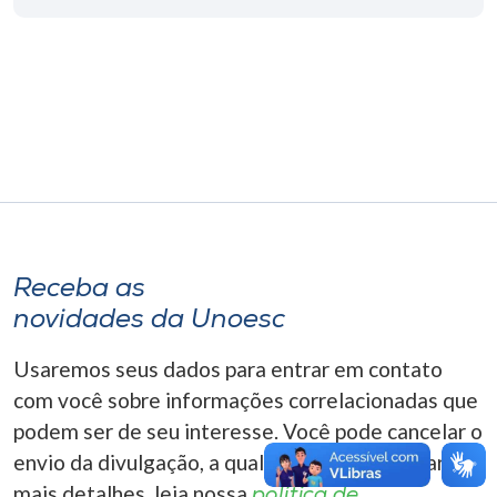
Museu
Unoesc
Store
Selecione
o idioma
Receba as
novidades da Unoesc
A+
A-
Usaremos seus dados para entrar em contato
com você sobre informações correlacionadas que
podem ser de seu interesse. Você pode cancelar o
envio da divulgação, a qualquer momento. Para
mais detalhes, leia nossa
política de