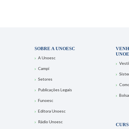
SOBRE A UNOESC
VENH
UNOE
A Unoesc
Vesti
Campi
Sist
Setores
Como
Publicações Legais
Bolsa
Funoesc
Editora Unoesc
Rádio Unoesc
CURS