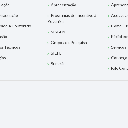
uação
Apresentação
Apresen
Graduação
Programas de Incentivo à
Acesso a
Pesquisa
rado e Doutorado
Como Fu
SISGEN
nsão
Bibliotec
Grupos de Pesquisa
os Técnicos
Serviços
SIEPE
gios
Conheça 
Summit
Fale Con