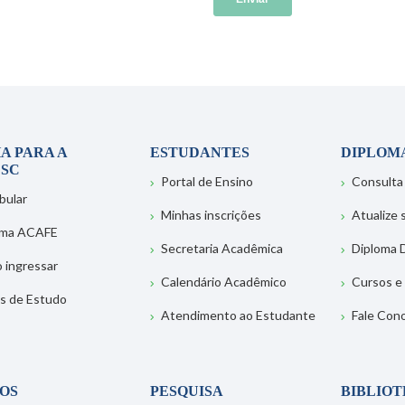
A PARA A
ESTUDANTES
DIPLOM
SC
Portal de Ensino
Consulta
bular
Minhas inscrições
Atualize
ema ACAFE
Secretaria Acadêmica
Diploma D
 ingressar
Calendário Acadêmico
Cursos e
s de Estudo
Atendimento ao Estudante
Fale Con
OS
PESQUISA
BIBLIO