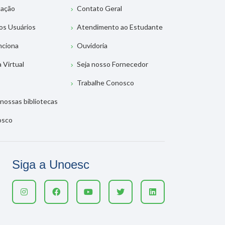
tação
Contato Geral
os Usuários
Atendimento ao Estudante
nciona
Ouvidoria
a Virtual
Seja nosso Fornecedor
Trabalhe Conosco
nossas bibliotecas
osco
Siga a Unoesc