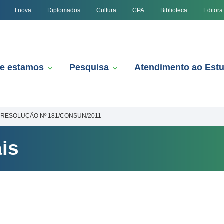
I.nova
Diplomados
Cultura
CPA
Biblioteca
Editora
e estamos
Pesquisa
Atendimento ao Est
RESOLUÇÃO Nº 181/CONSUN/2011
is