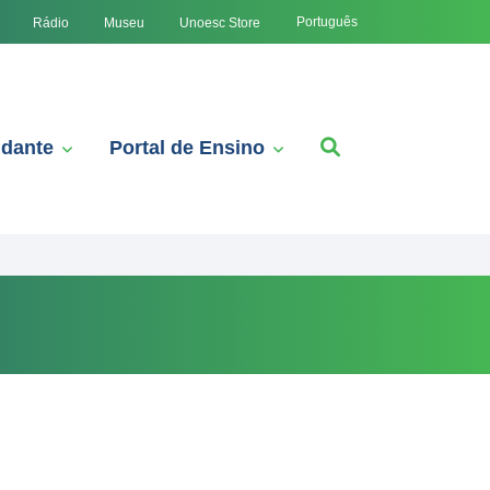
Português
Rádio
Museu
Unoesc Store
udante
Portal de Ensino