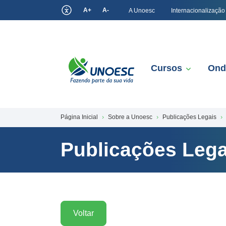
A+
A-
A Unoesc
Internacionalização
Cursos
Ond
Página Inicial
Sobre a Unoesc
Publicações Legais
Publicações Lega
Voltar