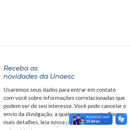
Museu
Unoesc
Store
Selecione
o idioma
Receba as
novidades da Unoesc
A+
Usaremos seus dados para entrar em contato
A-
com você sobre informações correlacionadas que
podem ser de seu interesse. Você pode cancelar o
envio da divulgação, a qualquer momento. Para
mais detalhes, leia nossa
política de