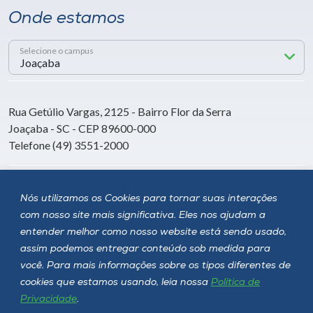
Onde estamos
Selecione o campus
Rua Getúlio Vargas, 2125 - Bairro Flor da Serra
Joaçaba - SC - CEP 89600-000
Telefone (49) 3551-2000
Siga a Unoesc
Nós utilizamos os Cookies para tornar suas interações
com nosso site mais significativa. Eles nos ajudam a
entender melhor como nosso website está sendo usado,
assim podemos entregar conteúdo sob medida para
você. Para mais informações sobre os tipos diferentes de
cookies que estamos usando, leia nossa
Política de
Privacidade
.