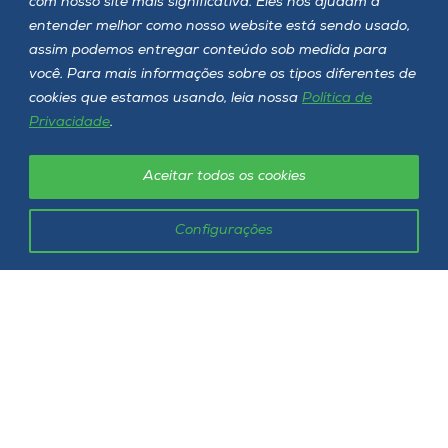
com nosso site mais significativa. Eles nos ajudam a
Onde estamos
entender melhor como nosso website está sendo usado,
assim podemos entregar conteúdo sob medida para
Selecione o campus
você. Para mais informações sobre os tipos diferentes de
cookies que estamos usando, leia nossa
Política de
Privacidade
.
Rua Getúlio Vargas, 2125 - Bairro Flor da Serra
Aceitar todos os cookies
Joaçaba - SC - CEP 89600-000
Telefone (49) 3551-2000
Configurações
Siga a Unoesc