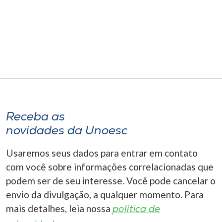
Museu
Unoesc
Store
Selecione
o idioma
Receba as
novidades da Unoesc
A+
Usaremos seus dados para entrar em contato
A-
com você sobre informações correlacionadas que
podem ser de seu interesse. Você pode cancelar o
envio da divulgação, a qualquer momento. Para
mais detalhes, leia nossa
política de