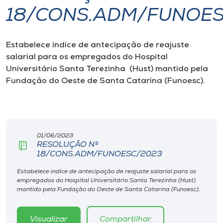
18/CONS.ADM/FUNOE
I.nova
Estabelece índice de antecipação de reajuste
Diplomados
salarial para os empregados do Hospital
Universitário Santa Terezinha (Hust) mantido pela
Cultura
Fundação do Oeste de Santa Catarina (Funoesc).
CPA
01/06/2023
Biblioteca
RESOLUÇÃO Nº
18/CONS.ADM/FUNOESC/2023
Editora
Estabelece índice de antecipação de reajuste salarial para os
empregados do Hospital Universitário Santa Terezinha (Hust)
mantido pela Fundação do Oeste de Santa Catarina (Funoesc).
Rádio
Visualizar
Compartilhar