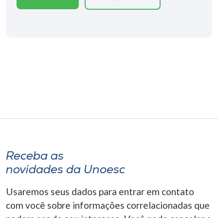
Museu
Unoesc
Store
Selecione
o idioma
A+
Receba as
A-
novidades da Unoesc
Usaremos seus dados para entrar em contato
com você sobre informações correlacionadas que