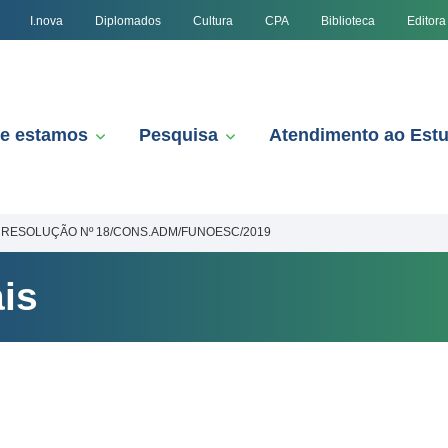
I.nova
Diplomados
Cultura
CPA
Biblioteca
Editora
e estamos
Pesquisa
Atendimento ao Est
RESOLUÇÃO Nº 18/CONS.ADM/FUNOESC/2019
is