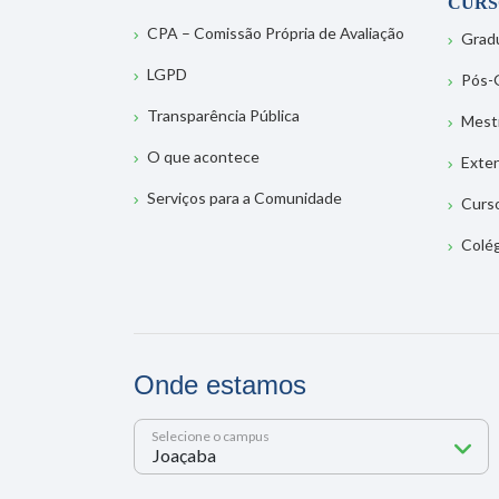
CURS
CPA – Comissão Própria de Avaliação
Grad
LGPD
Pós-
Transparência Pública
Mest
O que acontece
Exte
Serviços para a Comunidade
Curs
Colé
Onde estamos
Selecione o campus