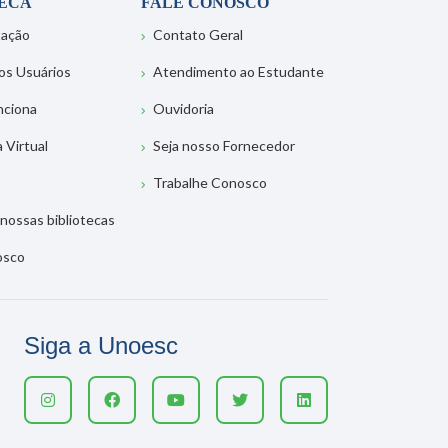
TECA
FALE CONOSCO
tação
Contato Geral
os Usuários
Atendimento ao Estudante
nciona
Ouvidoria
a Virtual
Seja nosso Fornecedor
Trabalhe Conosco
nossas bibliotecas
osco
Siga a Unoesc