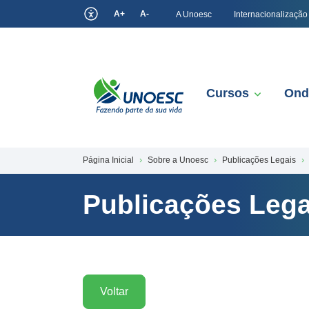
A+
A-
A Unoesc
Internacionalização
Cursos
Ond
Página Inicial
Sobre a Unoesc
Publicações Legais
Publicações Lega
Voltar