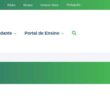
Português
Rádio
Museu
Unoesc Store
udante
Portal de Ensino