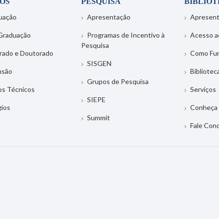
OS
PESQUISA
BIBLIO
uação
Apresentação
Apresen
Graduação
Programas de Incentivo à
Acesso a
Pesquisa
rado e Doutorado
Como Fu
SISGEN
nsão
Bibliotec
Grupos de Pesquisa
os Técnicos
Serviços
SIEPE
gios
Conheça 
Summit
Fale Con