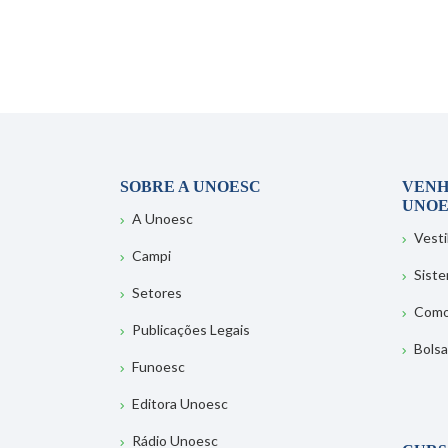
SOBRE A UNOESC
VENH
UNOE
A Unoesc
Vesti
Campi
Sist
Setores
Como
Publicações Legais
Bolsa
Funoesc
Editora Unoesc
Rádio Unoesc