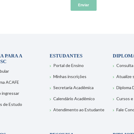
A PARA A
ESTUDANTES
DIPLOM
SC
Portal de Ensino
Consulta
bular
Minhas inscrições
Atualize
ema ACAFE
Secretaria Acadêmica
Diploma D
 ingressar
Calendário Acadêmico
Cursos e
s de Estudo
Atendimento ao Estudante
Fale Con