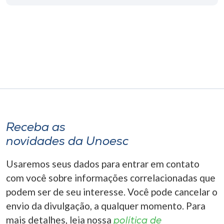
Museu
Unoesc
Store
Selecione
o idioma
Receba as
novidades da Unoesc
A+
A-
Usaremos seus dados para entrar em contato
com você sobre informações correlacionadas que
podem ser de seu interesse. Você pode cancelar o
envio da divulgação, a qualquer momento. Para
mais detalhes, leia nossa
política de