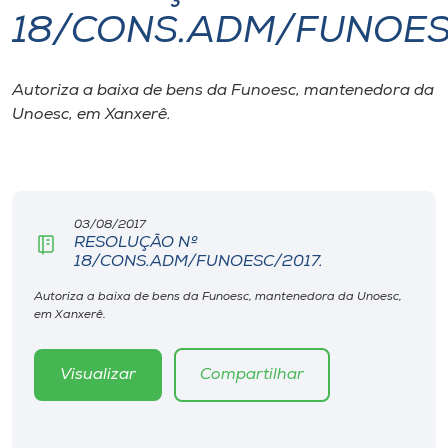
18/CONS.ADM/FUNOES
I.nova
Autoriza a baixa de bens da Funoesc, mantenedora da
Diplomados
Unoesc, em Xanxerê.
Cultura
CPA
03/08/2017
RESOLUÇÃO Nº
18/CONS.ADM/FUNOESC/2017.
Biblioteca
Autoriza a baixa de bens da Funoesc, mantenedora da Unoesc,
em Xanxerê.
Editora
Visualizar
Compartilhar
Rádio