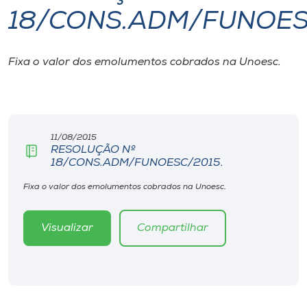
18/CONS.ADM/FUNOES
I.nova
Fixa o valor dos emolumentos cobrados na Unoesc.
Diplomados
Cultura
11/08/2015
RESOLUÇÃO Nº
CPA
18/CONS.ADM/FUNOESC/2015.
Fixa o valor dos emolumentos cobrados na Unoesc.
Biblioteca
Visualizar
Compartilhar
Editora
Rádio