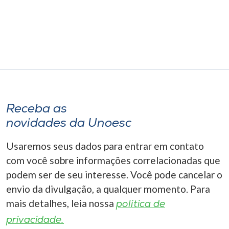
Museu
Unoesc
Store
Selecione
o idioma
Receba as
novidades da Unoesc
Usaremos seus dados para entrar em contato
A+
com você sobre informações correlacionadas que
A-
podem ser de seu interesse. Você pode cancelar o
envio da divulgação, a qualquer momento. Para
mais detalhes, leia nossa
política de
privacidade.