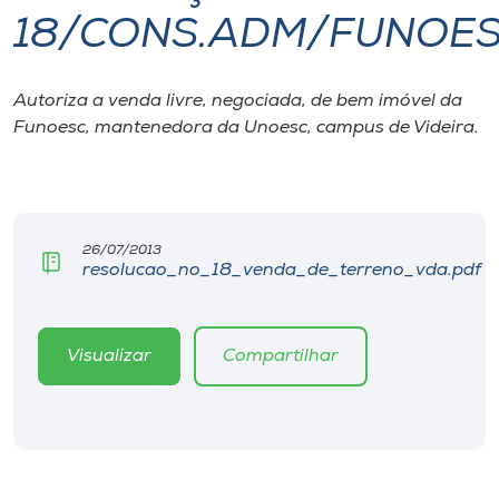
18/CONS.ADM/FUNOES
I.nova
Autoriza a venda livre, negociada, de bem imóvel da
Diplomados
Funoesc, mantenedora da Unoesc, campus de Videira.
Cultura
CPA
26/07/2013
resolucao_no_18_venda_de_terreno_vda.pdf
Biblioteca
Visualizar
Compartilhar
Editora
Rádio