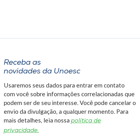
Museu
Unoesc
Store
Selecione
Receba as
o idioma
novidades da Unoesc
Usaremos seus dados para entrar em contato
A+
com você sobre informações correlacionadas que
A-
podem ser de seu interesse. Você pode cancelar o
envio da divulgação, a qualquer momento. Para
mais detalhes, leia nossa
política de
privacidade.