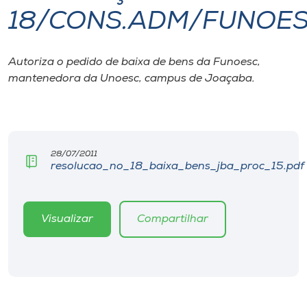
18/CONS.ADM/FUNOESC
I.nova
Autoriza o pedido de baixa de bens da Funoesc,
Diplomados
mantenedora da Unoesc, campus de Joaçaba.
Cultura
CPA
28/07/2011
resolucao_no_18_baixa_bens_jba_proc_15.pdf
Biblioteca
Visualizar
Compartilhar
Editora
Rádio