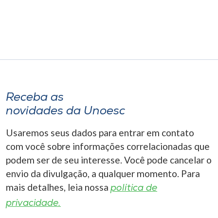
Museu
Unoesc
Store
Selecione
Receba as
o idioma
novidades da Unoesc
Usaremos seus dados para entrar em contato
A+
com você sobre informações correlacionadas que
A-
podem ser de seu interesse. Você pode cancelar o
envio da divulgação, a qualquer momento. Para
mais detalhes, leia nossa
política de
privacidade.