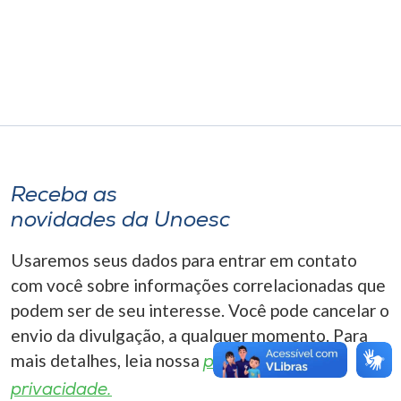
Museu
Unoesc
Store
Selecione
o idioma
Receba as
novidades da Unoesc
Usaremos seus dados para entrar em contato
A+
com você sobre informações correlacionadas que
A-
podem ser de seu interesse. Você pode cancelar o
envio da divulgação, a qualquer momento. Para
mais detalhes, leia nossa
política de
privacidade.