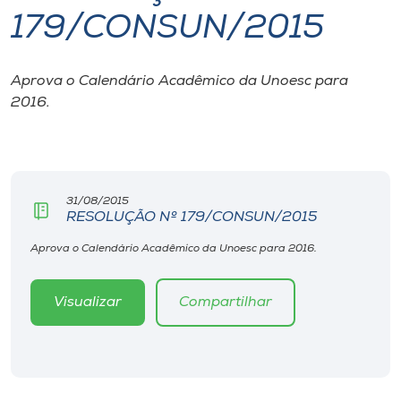
179/CONSUN/2015
I.nova
Aprova o Calendário Acadêmico da Unoesc para
Diplomados
2016.
Cultura
CPA
31/08/2015
RESOLUÇÃO Nº 179/CONSUN/2015
Biblioteca
Aprova o Calendário Acadêmico da Unoesc para 2016.
Visualizar
Compartilhar
Editora
Rádio