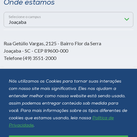
Onde estamos
Selecione o campus
Rua Getúlio Vargas, 2125 - Bairro Flor da Serra
Joaçaba - SC - CEP 89600-000
Telefone (49) 3551-2000
Siga a Unoesc
Nós utilizamos os Cookies para tornar suas interações
com nosso site mais significativa. Eles nos ajudam a
entender melhor como nosso website está sendo usado,
assim podemos entregar conteúdo sob medida para
você. Para mais informações sobre os tipos diferentes de
cookies que estamos usando, leia nossa
Política de
Privacidade
.