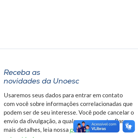
Museu
Unoesc
Store
Selecione
o idioma
Receba as
novidades da Unoesc
A+
Usaremos seus dados para entrar em contato
A-
com você sobre informações correlacionadas que
podem ser de seu interesse. Você pode cancelar o
envio da divulgação, a qualquer momento. Para
mais detalhes, leia nossa
política de