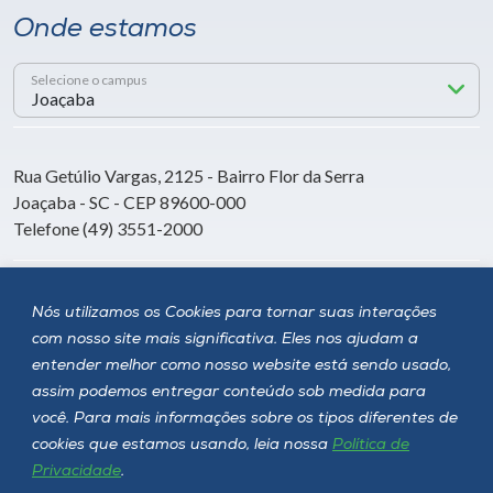
Onde estamos
Selecione o campus
Rua Getúlio Vargas, 2125 - Bairro Flor da Serra
Joaçaba - SC - CEP 89600-000
Telefone (49) 3551-2000
Siga a Unoesc
Nós utilizamos os Cookies para tornar suas interações
com nosso site mais significativa. Eles nos ajudam a
entender melhor como nosso website está sendo usado,
assim podemos entregar conteúdo sob medida para
você. Para mais informações sobre os tipos diferentes de
cookies que estamos usando, leia nossa
Política de
Privacidade
.