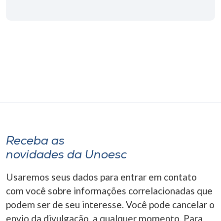
Museu
Unoesc
Store
Selecione
o idioma
Receba as
A+
novidades da Unoesc
A-
Usaremos seus dados para entrar em contato
com você sobre informações correlacionadas que
podem ser de seu interesse. Você pode cancelar o
envio da divulgação, a qualquer momento. Para