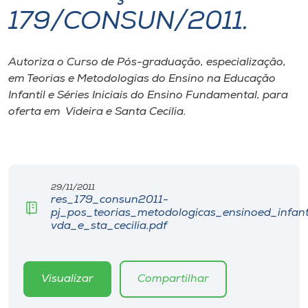
179/CONSUN/2011.
I.nova
Autoriza o Curso de Pós-graduação, especialização,
Diplomados
em Teorias e Metodologias do Ensino na Educação
Infantil e Séries Iniciais do Ensino Fundamental, para
Cultura
oferta em Videira e Santa Cecília.
CPA
29/11/2011
Biblioteca
res_179_consun2011-
pj_pos_teorias_metodologicas_ensinoed_infantil
vda_e_sta_cecilia.pdf
Editora
Rádio
Visualizar
Compartilhar