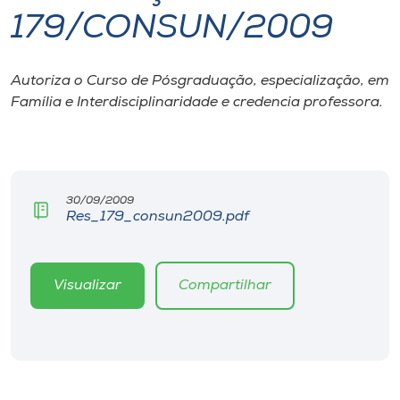
179/CONSUN/2009
I.nova
Autoriza o Curso de Pósgraduação, especialização, em
Diplomados
Família e Interdisciplinaridade e credencia professora.
Cultura
CPA
30/09/2009
Res_179_consun2009.pdf
Biblioteca
Visualizar
Compartilhar
Editora
Rádio