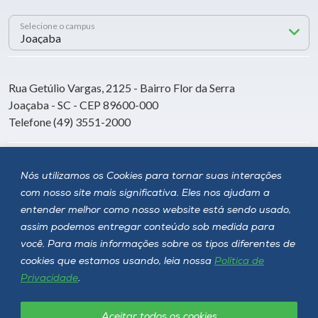
Selecione o campus
Rua Getúlio Vargas, 2125 - Bairro Flor da Serra
Joaçaba - SC - CEP 89600-000
Telefone (49) 3551-2000
Siga a Unoesc
Nós utilizamos os Cookies para tornar suas interações
com nosso site mais significativa. Eles nos ajudam a
entender melhor como nosso website está sendo usado,
assim podemos entregar conteúdo sob medida para
você. Para mais informações sobre os tipos diferentes de
cookies que estamos usando, leia nossa
Política de
Privacidade
.
Aceitar todos os cookies