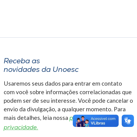
Museu
Unoesc
Store
Selecione
Receba as
o idioma
novidades da Unoesc
Usaremos seus dados para entrar em contato
A+
com você sobre informações correlacionadas que
A-
podem ser de seu interesse. Você pode cancelar o
envio da divulgação, a qualquer momento. Para
mais detalhes, leia nossa
política de
privacidade.