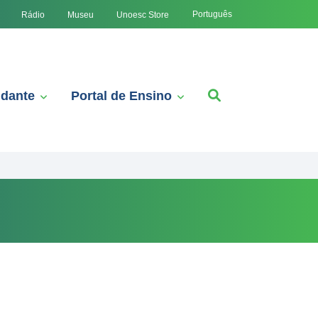
Português
Rádio
Museu
Unoesc Store
udante
Portal de Ensino