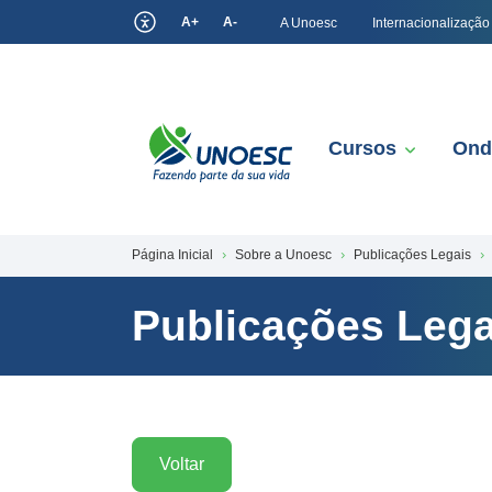
A+
A-
A Unoesc
Internacionalização
Cursos
Ond
Página Inicial
Sobre a Unoesc
Publicações Legais
Publicações Lega
Voltar