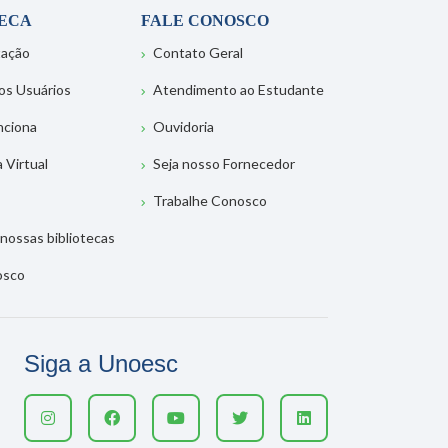
TECA
FALE CONOSCO
tação
Contato Geral
os Usuários
Atendimento ao Estudante
nciona
Ouvidoria
a Virtual
Seja nosso Fornecedor
Trabalhe Conosco
nossas bibliotecas
osco
Siga a Unoesc