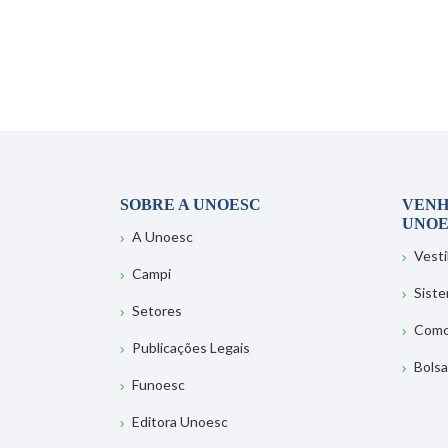
SOBRE A UNOESC
VENH
UNOE
A Unoesc
Vesti
Campi
Sist
Setores
Como
Publicações Legais
Bolsa
Funoesc
Editora Unoesc