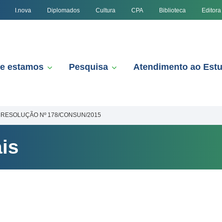
I.nova
Diplomados
Cultura
CPA
Biblioteca
Editora
e estamos
Pesquisa
Atendimento ao Est
RESOLUÇÃO Nº 178/CONSUN/2015
is