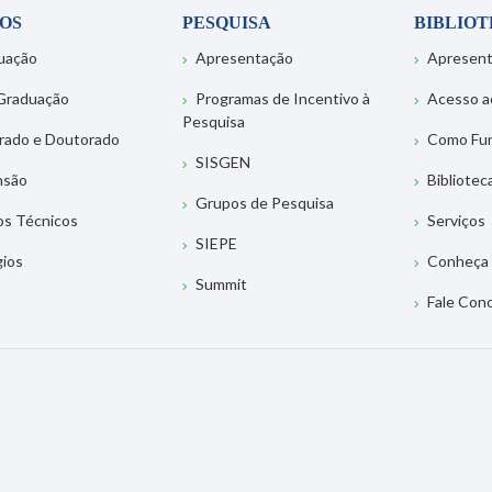
OS
PESQUISA
BIBLIO
uação
Apresentação
Apresen
Graduação
Programas de Incentivo à
Acesso a
Pesquisa
rado e Doutorado
Como Fu
SISGEN
nsão
Bibliotec
Grupos de Pesquisa
os Técnicos
Serviços
SIEPE
gios
Conheça 
Summit
Fale Con