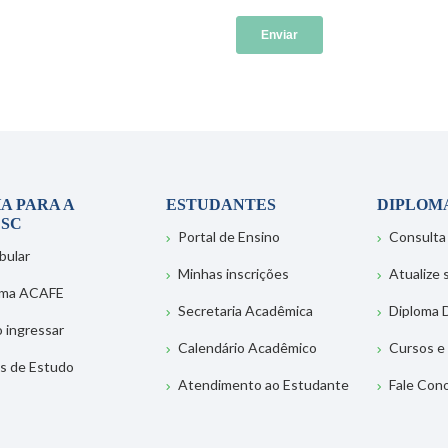
A PARA A
ESTUDANTES
DIPLOM
SC
Portal de Ensino
Consulta
bular
Minhas inscrições
Atualize
ema ACAFE
Secretaria Acadêmica
Diploma D
 ingressar
Calendário Acadêmico
Cursos e
s de Estudo
Atendimento ao Estudante
Fale Con