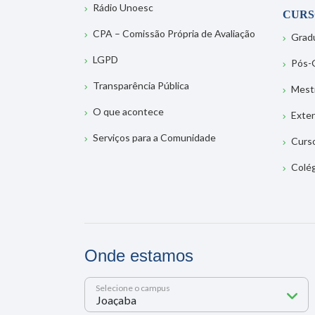
Rádio Unoesc
CURS
CPA – Comissão Própria de Avaliação
Grad
LGPD
Pós-
Transparência Pública
Mest
O que acontece
Exte
Serviços para a Comunidade
Curs
Colé
Onde estamos
Selecione o campus