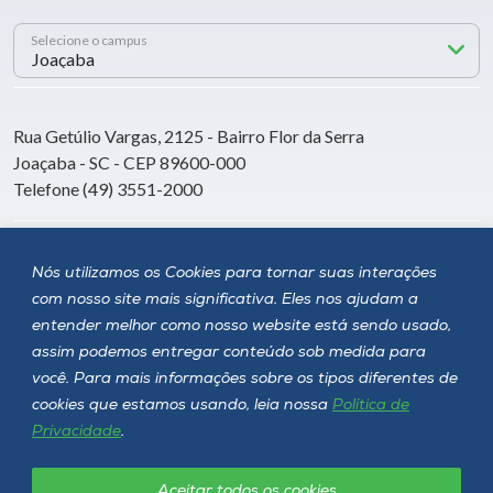
Selecione o campus
Rua Getúlio Vargas, 2125 - Bairro Flor da Serra
Joaçaba - SC - CEP 89600-000
Telefone (49) 3551-2000
Siga a Unoesc
Nós utilizamos os Cookies para tornar suas interações
com nosso site mais significativa. Eles nos ajudam a
entender melhor como nosso website está sendo usado,
assim podemos entregar conteúdo sob medida para
você. Para mais informações sobre os tipos diferentes de
cookies que estamos usando, leia nossa
Política de
Privacidade
.
Aceitar todos os cookies