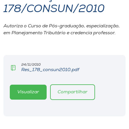
178/CONSUN/2010
I.nova
Autoriza o Curso de Pós-graduação, especialização,
Diplomados
em Planejamento Tributário e credencia professor.
Cultura
CPA
24/11/2010
Res_178_consun2010.pdf
Biblioteca
Visualizar
Compartilhar
Editora
Rádio