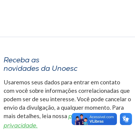
Museu
Unoesc
Store
Selecione
Receba as
o idioma
novidades da Unoesc
Usaremos seus dados para entrar em contato
A+
com você sobre informações correlacionadas que
A-
podem ser de seu interesse. Você pode cancelar o
envio da divulgação, a qualquer momento. Para
mais detalhes, leia nossa
política de
privacidade.