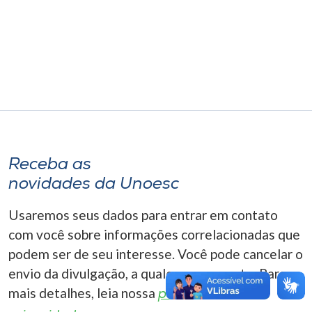
Museu
Unoesc
Store
Selecione
o idioma
Receba as
novidades da Unoesc
A+
Usaremos seus dados para entrar em contato
A-
com você sobre informações correlacionadas que
podem ser de seu interesse. Você pode cancelar o
envio da divulgação, a qualquer momento. Para
mais detalhes, leia nossa
política de