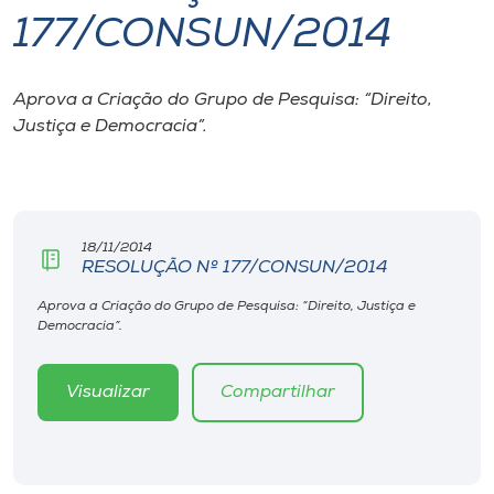
177/CONSUN/2014
I.nova
Aprova a Criação do Grupo de Pesquisa: “Direito,
Diplomados
Justiça e Democracia”.
Cultura
CPA
18/11/2014
RESOLUÇÃO Nº 177/CONSUN/2014
Biblioteca
Aprova a Criação do Grupo de Pesquisa: “Direito, Justiça e
Democracia”.
Editora
Visualizar
Compartilhar
Rádio