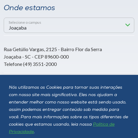
Onde estamos
Selecione o campus
Rua Getúlio Vargas, 2125 - Bairro Flor da Serra
Joaçaba - SC - CEP 89600-000
Telefone (49) 3551-2000
Siga a Unoesc
Nós utilizamos os Cookies para tornar suas interações
com nosso site mais significativa. Eles nos ajudam a
entender melhor como nosso website está sendo usado,
assim podemos entregar conteúdo sob medida para
você. Para mais informações sobre os tipos diferentes de
cookies que estamos usando, leia nossa
Política de
Privacidade
.