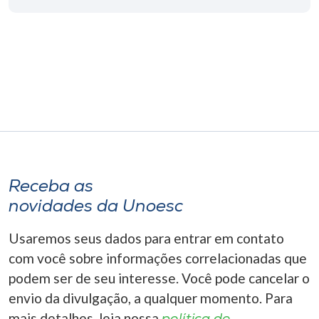
Museu
Unoesc
Store
Selecione
o idioma
Receba as
novidades da Unoesc
A+
A-
Usaremos seus dados para entrar em contato
com você sobre informações correlacionadas que
podem ser de seu interesse. Você pode cancelar o
envio da divulgação, a qualquer momento. Para
mais detalhes, leia nossa