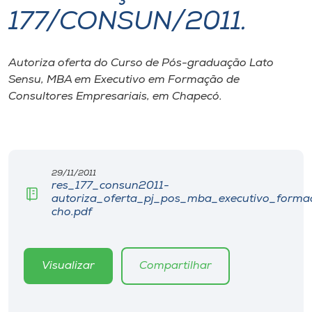
177/CONSUN/2011.
I.nova
Autoriza oferta do Curso de Pós-graduação Lato
Diplomados
Sensu, MBA em Executivo em Formação de
Consultores Empresariais, em Chapecó.
Cultura
CPA
29/11/2011
res_177_consun2011-
Biblioteca
autoriza_oferta_pj_pos_mba_executivo_forma
cho.pdf
Editora
Visualizar
Compartilhar
Rádio