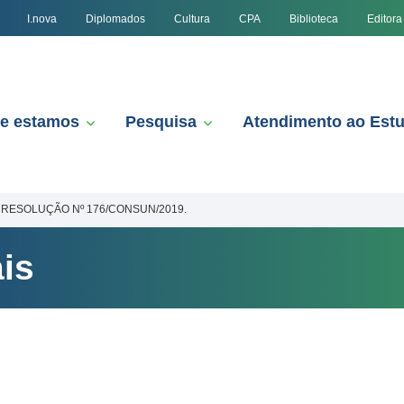
I.nova
Diplomados
Cultura
CPA
Biblioteca
Editora
e estamos
Pesquisa
Atendimento ao Est
RESOLUÇÃO Nº 176/CONSUN/2019.
is