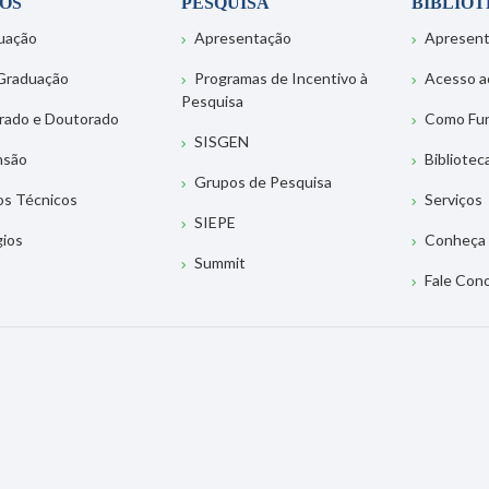
OS
PESQUISA
BIBLIO
uação
Apresentação
Apresen
Graduação
Programas de Incentivo à
Acesso a
Pesquisa
rado e Doutorado
Como Fu
SISGEN
nsão
Bibliotec
Grupos de Pesquisa
os Técnicos
Serviços
SIEPE
gios
Conheça 
Summit
Fale Con