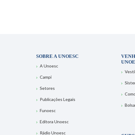
SOBRE A UNOESC
VENH
UNOE
A Unoesc
Vesti
Campi
Sist
Setores
Como
Publicações Legais
Bolsa
Funoesc
Editora Unoesc
Rádio Unoesc