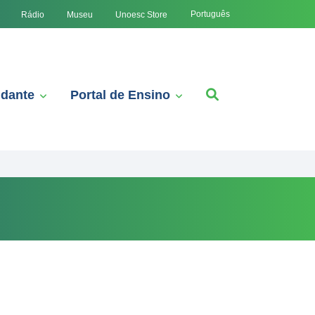
Português
Rádio
Museu
Unoesc Store
udante
Portal de Ensino