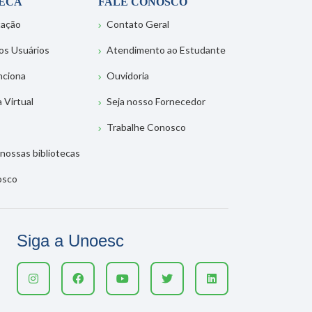
TECA
FALE CONOSCO
tação
Contato Geral
os Usuários
Atendimento ao Estudante
nciona
Ouvidoria
a Virtual
Seja nosso Fornecedor
Trabalhe Conosco
nossas bibliotecas
osco
Siga a Unoesc