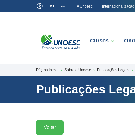
A+
A-
A Unoesc
Internacionalização
Cursos
Ond
Página Inicial
Sobre a Unoesc
Publicações Legais
Publicações Lega
Voltar