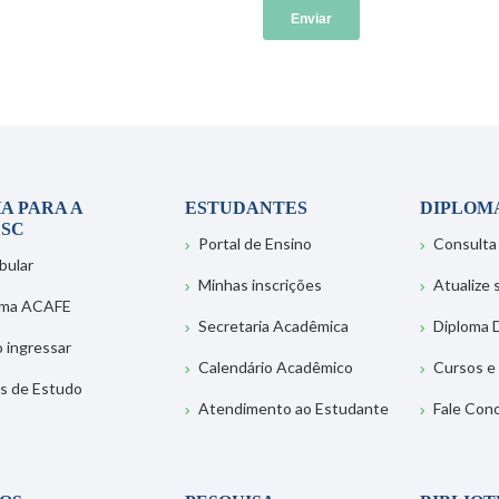
A PARA A
ESTUDANTES
DIPLOM
SC
Portal de Ensino
Consulta
bular
Minhas inscrições
Atualize
ema ACAFE
Secretaria Acadêmica
Diploma D
 ingressar
Calendário Acadêmico
Cursos e
s de Estudo
Atendimento ao Estudante
Fale Con