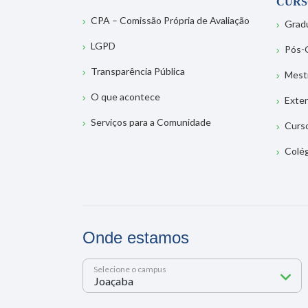
CURS
CPA – Comissão Própria de Avaliação
Grad
LGPD
Pós-
Transparência Pública
Mest
O que acontece
Exte
Serviços para a Comunidade
Curs
Colé
Onde estamos
Selecione o campus