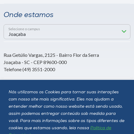
Onde estamos
Selecione o campus
Rua Getúlio Vargas, 2125 - Bairro Flor da Serra
Joaçaba - SC - CEP 89600-000
Telefone (49) 3551-2000
Siga a Unoesc
Nós utilizamos os Cookies para tornar suas interações
com nosso site mais significativa. Eles nos ajudam a
entender melhor como nosso website está sendo usado,
assim podemos entregar conteúdo sob medida para
você. Para mais informações sobre os tipos diferentes de
cookies que estamos usando, leia nossa
Política de