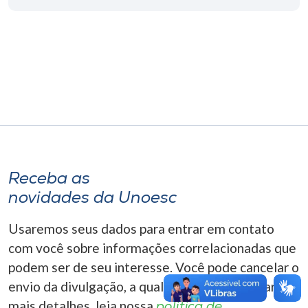
Museu
Unoesc
Store
Selecione
o idioma
Receba as
novidades da Unoesc
A+
A-
Usaremos seus dados para entrar em contato
com você sobre informações correlacionadas que
podem ser de seu interesse. Você pode cancelar o
envio da divulgação, a qualquer momento. Para
mais detalhes, leia nossa
política de