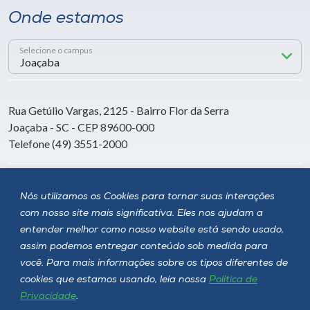
Onde estamos
Selecione o campus
Rua Getúlio Vargas, 2125 - Bairro Flor da Serra
Joaçaba - SC - CEP 89600-000
Telefone (49) 3551-2000
Siga a Unoesc
Nós utilizamos os Cookies para tornar suas interações
com nosso site mais significativa. Eles nos ajudam a
entender melhor como nosso website está sendo usado,
assim podemos entregar conteúdo sob medida para
você. Para mais informações sobre os tipos diferentes de
cookies que estamos usando, leia nossa
Política de
Privacidade
.