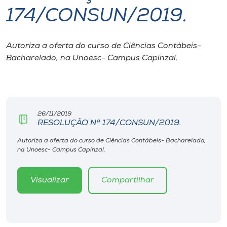
174/CONSUN/2019.
I.nova
Autoriza a oferta do curso de Ciências Contábeis-
Diplomados
Bacharelado, na Unoesc- Campus Capinzal.
Cultura
CPA
26/11/2019
RESOLUÇÃO Nº 174/CONSUN/2019.
Biblioteca
Autoriza a oferta do curso de Ciências Contábeis- Bacharelado,
na Unoesc- Campus Capinzal.
Editora
Visualizar
Compartilhar
Rádio