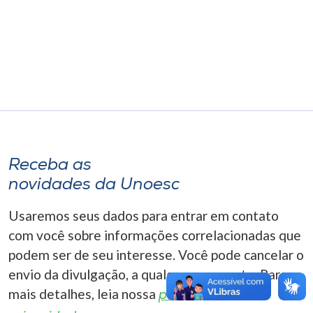
Museu
Unoesc
Store
Selecione
o idioma
Receba as
novidades da Unoesc
A+
Usaremos seus dados para entrar em contato
A-
com você sobre informações correlacionadas que
podem ser de seu interesse. Você pode cancelar o
envio da divulgação, a qualquer momento. Para
mais detalhes, leia nossa
política de