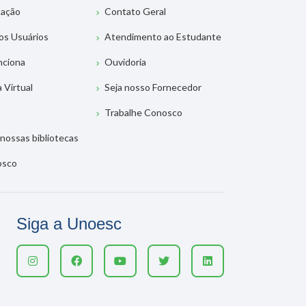
tação
Contato Geral
os Usuários
Atendimento ao Estudante
nciona
Ouvidoria
a Virtual
Seja nosso Fornecedor
Trabalhe Conosco
nossas bibliotecas
osco
Siga a Unoesc