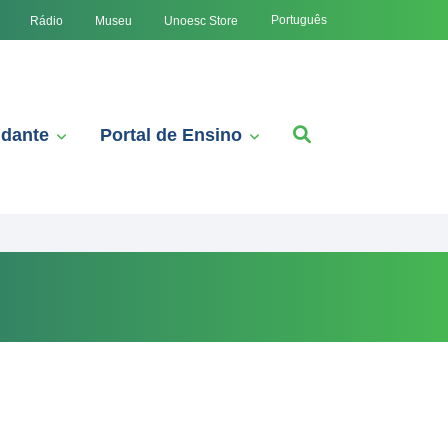
Português
Rádio
Museu
Unoesc Store
udante
Portal de Ensino