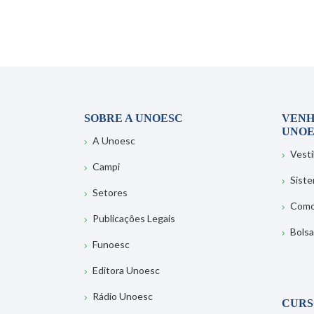
SOBRE A UNOESC
VENH
UNOE
A Unoesc
Vesti
Campi
Sist
Setores
Como
Publicações Legais
Bolsa
Funoesc
Editora Unoesc
Rádio Unoesc
CURS