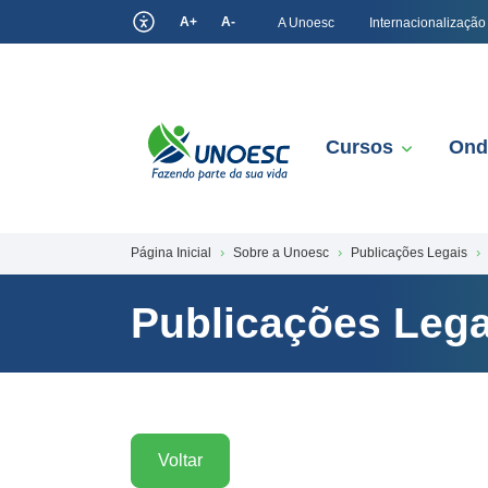
A+
A-
A Unoesc
Internacionalização
Cursos
Ond
Página Inicial
Sobre a Unoesc
Publicações Legais
Publicações Lega
Voltar