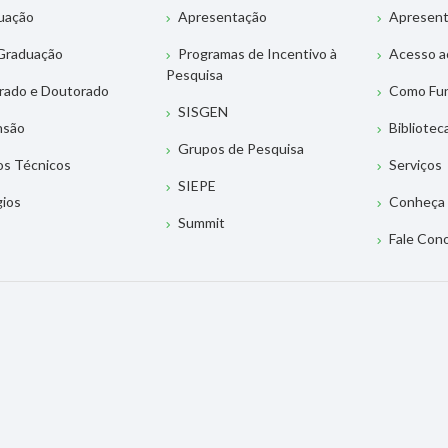
uação
Apresentação
Apresen
Graduação
Programas de Incentivo à
Acesso a
Pesquisa
rado e Doutorado
Como Fu
SISGEN
nsão
Bibliotec
Grupos de Pesquisa
os Técnicos
Serviços
SIEPE
gios
Conheça 
Summit
Fale Con