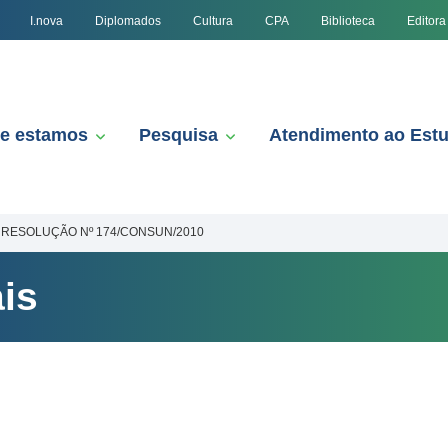
I.nova
Diplomados
Cultura
CPA
Biblioteca
Editora
e estamos
Pesquisa
Atendimento ao Est
RESOLUÇÃO Nº 174/CONSUN/2010
is