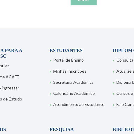
A PARA A
ESTUDANTES
DIPLOM
SC
Portal de Ensino
Consulta
bular
Minhas inscrições
Atualize
ema ACAFE
Secretaria Acadêmica
Diploma D
 ingressar
Calendário Acadêmico
Cursos e
s de Estudo
Atendimento ao Estudante
Fale Con
OS
PESQUISA
BIBLIO