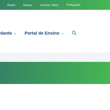
Português
Rádio
Museu
Unoesc Store
udante
Portal de Ensino