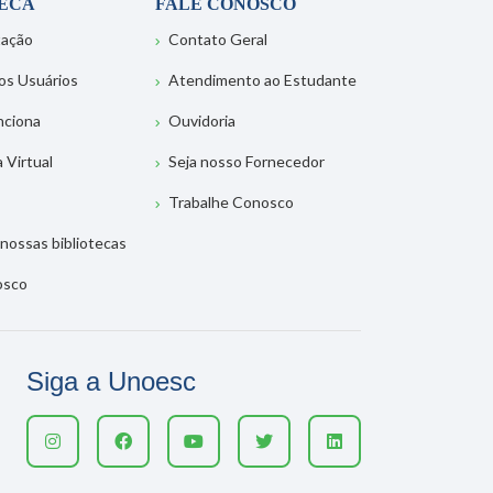
TECA
FALE CONOSCO
tação
Contato Geral
os Usuários
Atendimento ao Estudante
nciona
Ouvidoria
a Virtual
Seja nosso Fornecedor
Trabalhe Conosco
nossas bibliotecas
osco
Siga a Unoesc