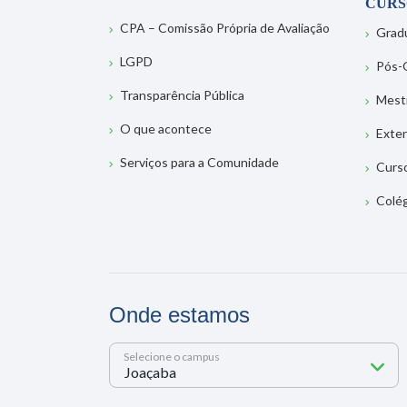
CURS
CPA – Comissão Própria de Avaliação
Grad
LGPD
Pós-
Transparência Pública
Mest
O que acontece
Exte
Serviços para a Comunidade
Curs
Colé
Onde estamos
Selecione o campus