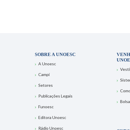
SOBRE A UNOESC
VENH
UNOE
A Unoesc
Vesti
Campi
Sist
Setores
Como
Publicações Legais
Bolsa
Funoesc
Editora Unoesc
Rádio Unoesc