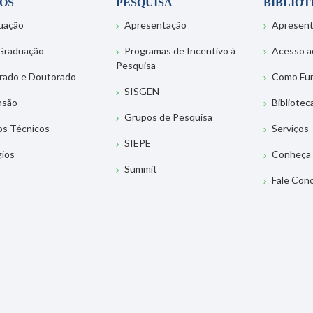
OS
PESQUISA
BIBLIO
uação
Apresentação
Apresen
Graduação
Programas de Incentivo à
Acesso a
Pesquisa
rado e Doutorado
Como Fu
SISGEN
nsão
Bibliotec
Grupos de Pesquisa
os Técnicos
Serviços
SIEPE
gios
Conheça 
Summit
Fale Con