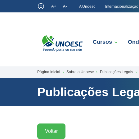
A+
A-
A Unoesc
Internacionalização
Cursos
Ond
Página Inicial
Sobre a Unoesc
Publicações Legais
Publicações Lega
Voltar