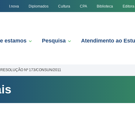
I.nova
Diplomados
Cultura
CPA
Biblioteca
Editora
e estamos
Pesquisa
Atendimento ao Est
RESOLUÇÃO Nº 173/CONSUN/2011
is