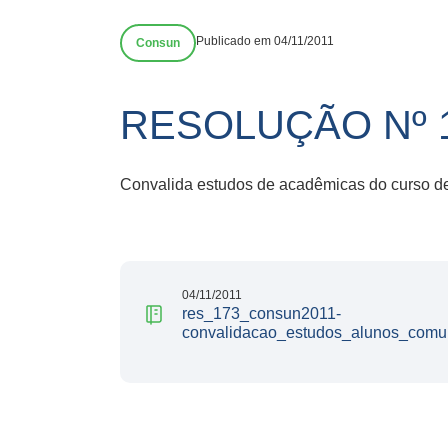
Publicado em 04/11/2011
Consun
RESOLUÇÃO Nº 
Convalida estudos de acadêmicas do curso d
04/11/2011
res_173_consun2011-
convalidacao_estudos_alunos_comun