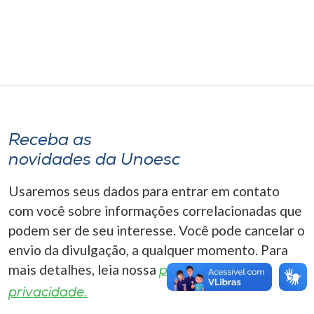
Museu
Unoesc
Store
Selecione
Receba as
o idioma
novidades da Unoesc
Usaremos seus dados para entrar em contato
A+
com você sobre informações correlacionadas que
A-
podem ser de seu interesse. Você pode cancelar o
envio da divulgação, a qualquer momento. Para
mais detalhes, leia nossa
política de
privacidade.