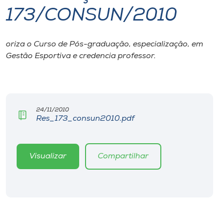
173/CONSUN/2010
I.nova
oriza o Curso de Pós-graduação, especialização, em
Diplomados
Gestão Esportiva e credencia professor.
Cultura
CPA
24/11/2010
Res_173_consun2010.pdf
Biblioteca
Visualizar
Compartilhar
Editora
Rádio