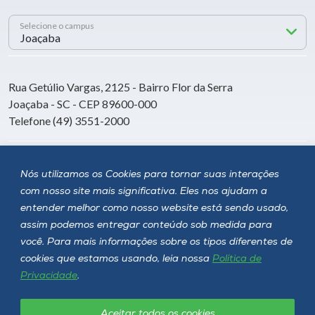
Selecione o campus
Rua Getúlio Vargas, 2125 - Bairro Flor da Serra
Joaçaba - SC - CEP 89600-000
Telefone (49) 3551-2000
Siga a Unoesc
Nós utilizamos os Cookies para tornar suas interações
com nosso site mais significativa. Eles nos ajudam a
entender melhor como nosso website está sendo usado,
assim podemos entregar conteúdo sob medida para
você. Para mais informações sobre os tipos diferentes de
cookies que estamos usando, leia nossa
Política de
Privacidade
.
Aceitar todos os cookies