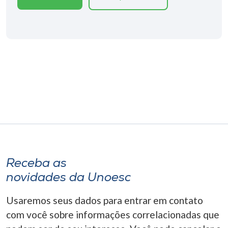
Museu
Unoesc
Store
Selecione
o idioma
A+
Receba as
A-
novidades da Unoesc
Usaremos seus dados para entrar em contato
com você sobre informações correlacionadas que